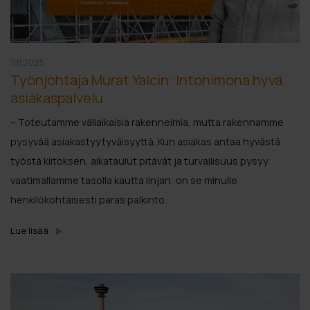
11.11.2025
Työnjohtaja Murat Yalcin: Intohimona hyvä
asiakaspalvelu
– Toteutamme väliaikaisia rakennelmia, mutta rakennamme
pysyvää asiakastyytyväisyyttä. Kun asiakas antaa hyvästä
työstä kiitoksen, aikataulut pitävät ja turvallisuus pysyy
vaatimallamme tasolla kautta linjan, on se minulle
henkilökohtaisesti paras palkinto.
Lue lisää