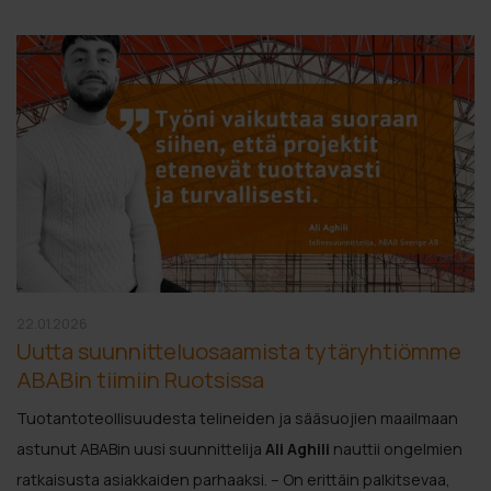
22.01.2026
Uutta suunnitteluosaamista tytäryhtiömme
ABABin tiimiin Ruotsissa
Tuotantoteollisuudesta telineiden ja sääsuojien maailmaan
astunut ABABin uusi suunnittelija
Ali Aghili
nauttii ongelmien
ratkaisusta asiakkaiden parhaaksi. – On erittäin palkitsevaa,