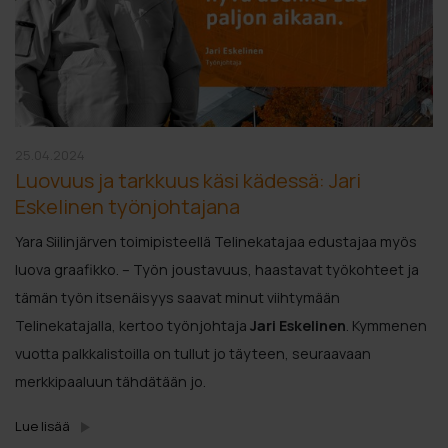
25.04.2024
Luovuus ja tarkkuus käsi kädessä: Jari
Eskelinen työnjohtajana
Yara Siilinjärven toimipisteellä Telinekatajaa edustajaa myös
luova graafikko. – Työn joustavuus, haastavat työkohteet ja
tämän työn itsenäisyys saavat minut viihtymään
Telinekatajalla, kertoo työnjohtaja
Jari Eskelinen
. Kymmenen
vuotta palkkalistoilla on tullut jo täyteen, seuraavaan
merkkipaaluun tähdätään jo.
Lue lisää