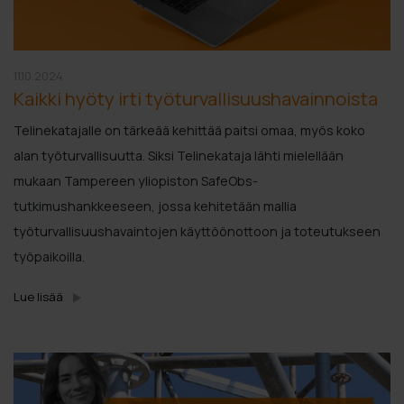
11.10.2024
Kaikki hyöty irti työturvallisuushavainnoista
Telinekatajalle on tärkeää kehittää paitsi omaa, myös koko
alan työturvallisuutta. Siksi Telinekataja lähti mielellään
mukaan Tampereen yliopiston SafeObs-
tutkimushankkeeseen, jossa kehitetään mallia
työturvallisuushavaintojen käyttöönottoon ja toteutukseen
työpaikoilla.
Lue lisää