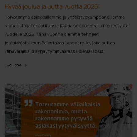
Hyvää joulua ja uutta vuotta 2026!
Toivotamme asiakkaillemme ja yhteistyökumppaneillemme
rauhallista ja rentouttavaa joulua sekä onnea ja menestystä
vuodelle 2026. Tänä vuonna olemme tehneet
joululahjoituksen Pelastakaa Lapset ry:lle, joka auttaa
vähävaraisia ja syrjäytymisvaarassa olevia lapsia.
Lue lisää