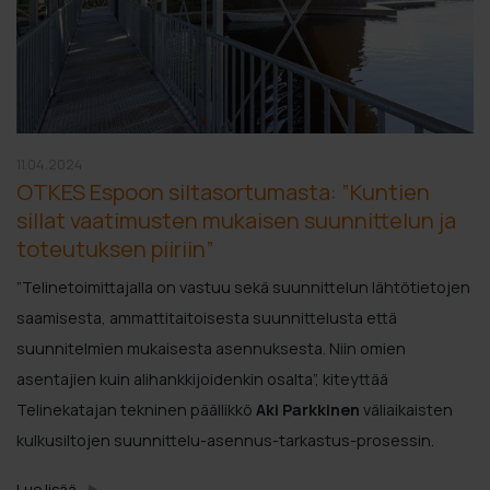
11.04.2024
OTKES Espoon siltasortumasta: ”Kuntien
sillat vaatimusten mukaisen suunnittelun ja
toteutuksen piiriin”
”Telinetoimittajalla on vastuu sekä suunnittelun lähtötietojen
saamisesta, ammattitaitoisesta suunnittelusta että
suunnitelmien mukaisesta asennuksesta. Niin omien
asentajien kuin alihankkijoidenkin osalta”, kiteyttää
Telinekatajan tekninen päällikkö
Aki Parkkinen
väliaikaisten
kulkusiltojen suunnittelu-asennus-tarkastus-prosessin.
Lue lisää