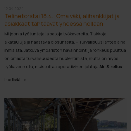
12.04.2024
Telinetorstai 18.4.: Oma väki, alihankkijat ja
asiakkaat tähtäävät yhdessä nollaan
Miljoonia työtunteja ja satoja työkavereita. Tiukkoja
aikatauluja ja haastavia olosuhteita. – Turvallisuus lähtee aina
ihmisistä. Jatkuva ympäristön havainnointi ja rohkeus puuttua
on omasta turvallisuudesta huolehtimista, mutta on myös
työkaverin etu, muistuttaa operatiivinen johtaja
Aki Sirelius
.
Lue lisää