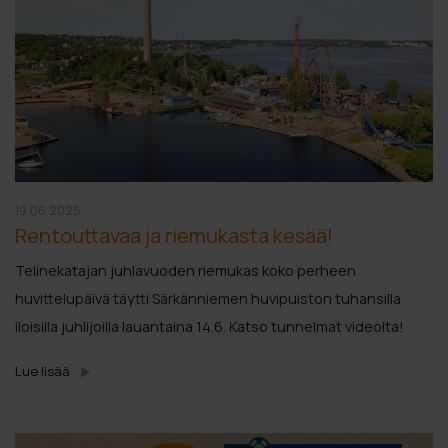
19.06.2025
Rentouttavaa ja riemukasta kesää!
Telinekatajan juhlavuoden riemukas koko perheen
huvittelupäivä täytti Särkänniemen huvipuiston tuhansilla
iloisilla juhlijoilla lauantaina 14.6. Katso tunnelmat videolta!
Lue lisää