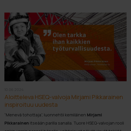
10.06.2024
Aloitteleva HSEQ-valvoja Mirjami Pikkarainen
inspiroituu uudesta
”Menevä tohottaja”, luonnehtii kemiläinen
Mirjami
Pikkarainen
itseään parilla sanalla. Tuore HSEQ-valvojan rooli