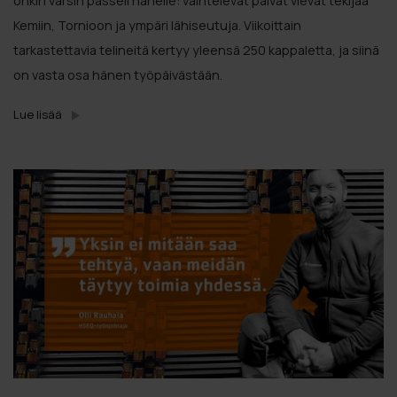
onkin varsin passeli hänelle: vaihtelevat päivät vievät tekijää
Kemiin, Tornioon ja ympäri lähiseutuja. Viikoittain
tarkastettavia telineitä kertyy yleensä 250 kappaletta, ja siinä
on vasta osa hänen työpäivästään.
Lue lisää