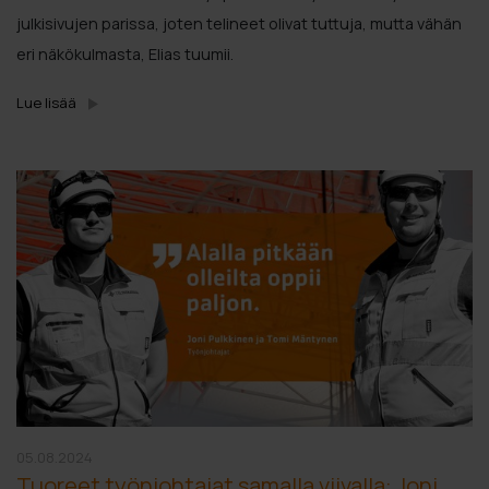
julkisivujen parissa, joten telineet olivat tuttuja, mutta vähän
eri näkökulmasta, Elias tuumii.
Lue lisää
05.08.2024
Tuoreet työnjohtajat samalla viivalla: Joni