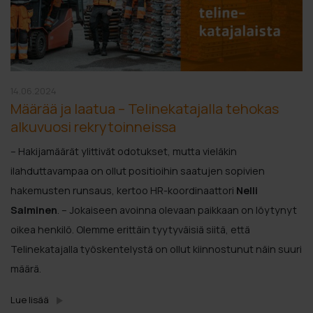
14.06.2024
Määrää ja laatua – Telinekatajalla tehokas
alkuvuosi rekrytoinneissa
– Hakijamäärät ylittivät odotukset, mutta vieläkin
ilahduttavampaa on ollut positioihin saatujen sopivien
hakemusten runsaus, kertoo HR-koordinaattori
Nelli
Salminen
. – Jokaiseen avoinna olevaan paikkaan on löytynyt
oikea henkilö. Olemme erittäin tyytyväisiä siitä, että
Telinekatajalla työskentelystä on ollut kiinnostunut näin suuri
määrä.
Lue lisää