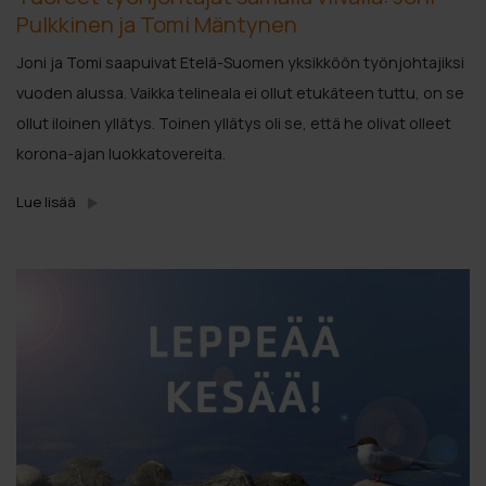
Pulkkinen ja Tomi Mäntynen
Joni ja Tomi saapuivat Etelä-Suomen yksikköön työnjohtajiksi
vuoden alussa. Vaikka telineala ei ollut etukäteen tuttu, on se
ollut iloinen yllätys. Toinen yllätys oli se, että he olivat olleet
korona-ajan luokkatovereita.
Lue lisää