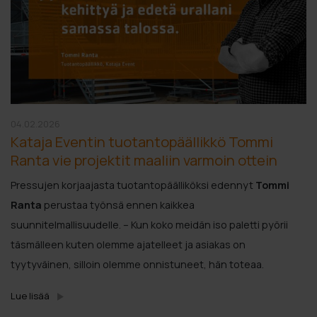
04.02.2026
Kataja Eventin tuotantopäällikkö Tommi
Ranta vie projektit maaliin varmoin ottein
Pressujen korjaajasta tuotantopäälliköksi edennyt
Tommi
Ranta
perustaa työnsä ennen kaikkea
suunnitelmallisuudelle. – Kun koko meidän iso paletti pyörii
täsmälleen kuten olemme ajatelleet ja asiakas on
tyytyväinen, silloin olemme onnistuneet, hän toteaa.
Lue lisää