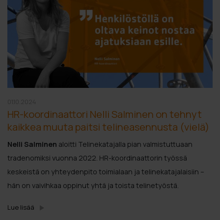
01.10.2024
HR-koordinaattori Nelli Salminen on tehnyt
kaikkea muuta paitsi telineasennusta (vielä)
Nelli Salminen
aloitti Telinekatajalla pian valmistuttuaan
tradenomiksi vuonna 2022. HR-koordinaattorin työssä
keskeistä on yhteydenpito toimialaan ja telinekatajalaisiin –
hän on vaivihkaa oppinut yhtä ja toista telinetyöstä.
Lue lisää