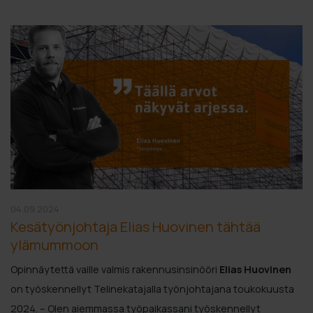
04.09.2024
Kesätyönjohtaja Elias Huovinen tähtää
ylämummoon
Opinnäytettä vaille valmis rakennusinsinööri
Elias Huovinen
on työskennellyt Telinekatajalla työnjohtajana toukokuusta
2024. – Olen aiemmassa työpaikassani työskennellyt