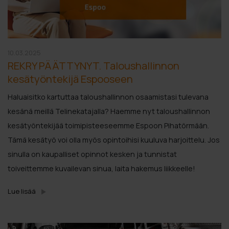
10.03.2025
REKRY PÄÄTTYNYT. Taloushallinnon
kesätyöntekijä Espooseen
Haluaisitko kartuttaa taloushallinnon osaamistasi tulevana
kesänä meillä Telinekatajalla? Haemme nyt taloushallinnon
kesätyöntekijää toimipisteeseemme Espoon Pihatörmään.
Tämä kesätyö voi olla myös opintoihisi kuuluva harjoittelu. Jos
sinulla on kaupalliset opinnot kesken ja tunnistat
toiveittemme kuvailevan sinua, laita hakemus liikkeelle!
Lue lisää