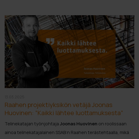
13.03.2025
Raahen projektiyksikön vetäjä Joonas
Huovinen: ”Kaikki lähtee luottamuksesta”
Telinekatajan työnjohtaja
Joonas Huovinen
on roolissaan
ainoa telinekatajalainen SSAB:n Raahen terästehtaalla, mikä