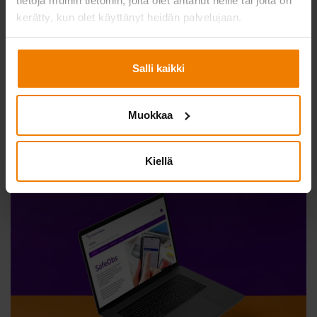
tietoja muihin tietoihin, joita olet antanut heille tai joita on
04.11.2024
kerätty, kun olet käyttänyt heidän palvelujaan.
”Täällä tehdään tosissaan, muttei totisesti”
Miika Hirsimäki
on edennyt urallaan Telinekatajassa
Salli kaikki
apumiehestä aluepäälliköksi. Uran varrella hän on kokeillut
lähes kaikkia operatiivisen puolen hommia paitsi kuormurin ja
HIAB-nosturin ajamista.
Muokkaa
Lue lisää
Kiellä