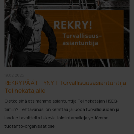
19.02.2025
REKRY PÄÄTTYNYT Turvallisuusasiantuntija
Telinekatajalle
Oletko sinä etsimämme asiantuntija Telinekatajan HSEQ-
tiimiin? Tehtävänäsi on kehittää ja luoda turvallisuuden ja
laadun tavoitteita tukevia toimintamalleja yhtiömme
tuotanto-organisaatiolle.