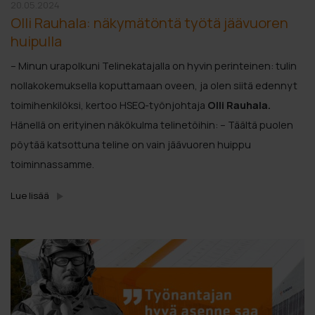
20.05.2024
Olli Rauhala: näkymätöntä työtä jäävuoren
huipulla
– Minun urapolkuni Telinekatajalla on hyvin perinteinen: tulin
nollakokemuksella koputtamaan oveen, ja olen siitä edennyt
toimihenkilöksi, kertoo HSEQ-työnjohtaja
Olli Rauhala.
Hänellä on erityinen näkökulma telinetöihin: – Täältä puolen
pöytää katsottuna teline on vain jäävuoren huippu
toiminnassamme.
Lue lisää