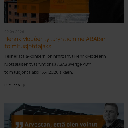
02.04.2026
Henrik Modéer tytäryhtiömme ABABin
toimitusjohtajaksi
Telinekataja-konserni on nimittänyt Henrik Modéerin
ruotsalaisen tytäryhtiönsä ABAB Sverige AB:n
toimitusjohtajaksi 13.4 2026 alkaen.
Lue lisää