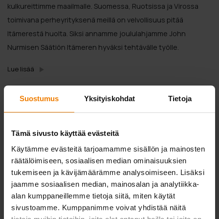
kulkureittimme maailmalle. Suomessa, Ruotsissa ja Virossa
toimivana perheyrityksenä meillä on velvollisuus pitää
Itämerestä huolta. Siksi annamme joululahjamme John
Nurmisen Säätiön Itämeren hyväksi tehtävälle työlle.
Lue lisää
Suostumus
Yksityiskohdat
Tietoja
Tämä sivusto käyttää evästeitä
Käytämme evästeitä tarjoamamme sisällön ja mainosten
räätälöimiseen, sosiaalisen median ominaisuuksien
tukemiseen ja kävijämäärämme analysoimiseen. Lisäksi
jaamme sosiaalisen median, mainosalan ja analytiikka-
alan kumppaneillemme tietoja siitä, miten käytät
sivustoamme. Kumppanimme voivat yhdistää näitä