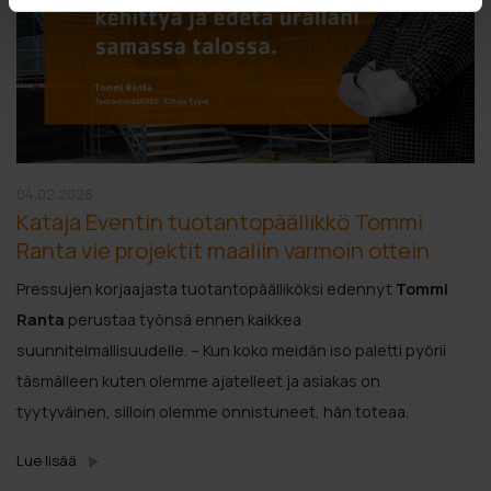
04.02.2026
Kataja Eventin tuotantopäällikkö Tommi
Ranta vie projektit maaliin varmoin ottein
Pressujen korjaajasta tuotantopäälliköksi edennyt
Tommi
Ranta
perustaa työnsä ennen kaikkea
suunnitelmallisuudelle. – Kun koko meidän iso paletti pyörii
täsmälleen kuten olemme ajatelleet ja asiakas on
tyytyväinen, silloin olemme onnistuneet, hän toteaa.
Lue lisää