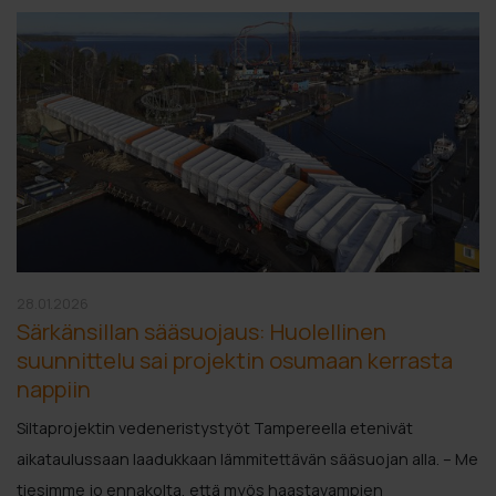
28.01.2026
Särkänsillan sääsuojaus: Huolellinen
suunnittelu sai projektin osumaan kerrasta
nappiin
Siltaprojektin vedeneristystyöt Tampereella etenivät
aikataulussaan laadukkaan lämmitettävän sääsuojan alla. – Me
tiesimme jo ennakolta, että myös haastavampien