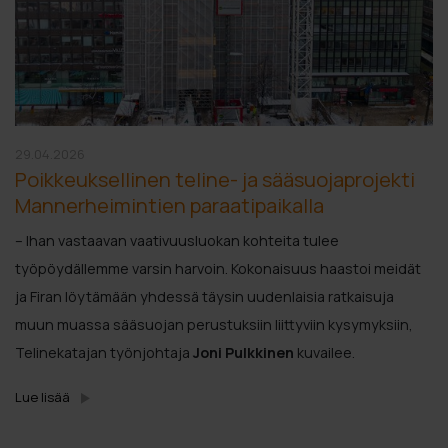
29.04.2026
Poikkeuksellinen teline- ja sääsuojaprojekti
Mannerheimintien paraatipaikalla
– Ihan vastaavan vaativuusluokan kohteita tulee
työpöydällemme varsin harvoin. Kokonaisuus haastoi meidät
ja Firan löytämään yhdessä täysin uudenlaisia ratkaisuja
muun muassa sääsuojan perustuksiin liittyviin kysymyksiin,
Telinekatajan työnjohtaja
Joni Pulkkinen
kuvailee.
Lue lisää