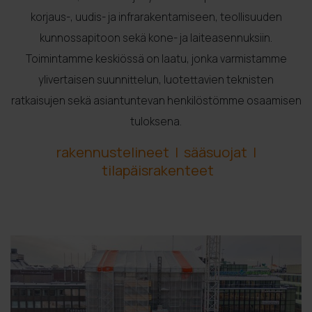
korjaus-, uudis- ja infrarakentamiseen, teollisuuden
kunnossapitoon sekä kone- ja laiteasennuksiin.
Toimintamme keskiössä on laatu, jonka varmistamme
ylivertaisen suunnittelun, luotettavien teknisten
ratkaisujen sekä asiantuntevan henkilöstömme osaamisen
tuloksena.
rakennustelineet I sääsuojat I
tilapäisrakenteet