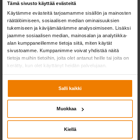
Tämä sivusto käyttää evästeitä
Käytämme evästeitä tarjoamamme sisällön ja mainosten
räätälöimiseen, sosiaalisen median ominaisuuksien
tukemiseen ja kävijämäärämme analysoimiseen. Lisäksi
02.04.2026
jaamme sosiaalisen median, mainosalan ja analytiikka-
Henrik Modéer tytäryhtiömme ABABin
alan kumppaneillemme tietoja siitä, miten käytät
toimitusjohtajaksi
sivustoamme. Kumppanimme voivat yhdistää näitä
tietoja muihin tietoihin, joita olet antanut heille tai joita on
Telinekataja-konserni on nimittänyt Henrik Modéerin
kerätty, kun olet käyttänyt heidän palvelujaan.
ruotsalaisen tytäryhtiönsä ABAB Sverige AB:n
toimitusjohtajaksi 13.4 2026 alkaen.
Salli kaikki
Lue lisää
Muokkaa
Kiellä