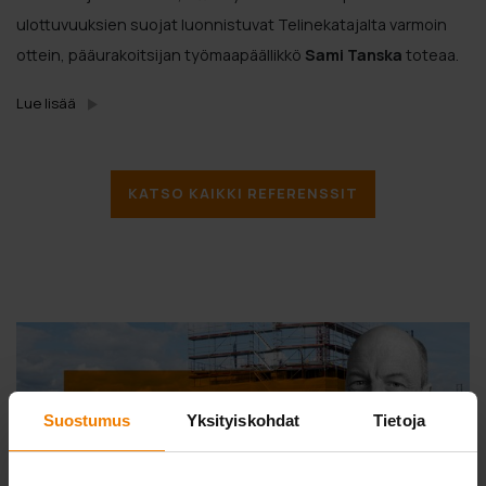
ulottuvuuksien suojat luonnistuvat Telinekatajalta varmoin
ottein, pääurakoitsijan työmaapäällikkö
Sami Tanska
toteaa.
Lue lisää
KATSO KAIKKI REFERENSSIT
Suostumus
Yksityiskohdat
Tietoja