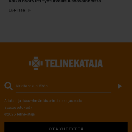
Kaikki hyöty irti työturvallisuushavainnoista
Lue lisää
Asiakas- ja sidosryhmärekisterin tietosuojaseloste
Evästeasetukset »
©2026 Telinekataja
OTA YHTEYTTÄ