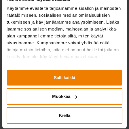
ensimmäistäkään asennusta. Urakoitsija ja rakennuttaja
Käytämme evästeitä tarjoamamme sisällön ja mainosten
saavat siis tiedot muun muassa telineiden ja sääsuojien
räätälöimiseen, sosiaalisen median ominaisuuksien
mitoituksista ja rakenteista, kohteessa tarvittavasta
tukemiseen ja kävijämäärämme analysoimiseen. Lisäksi
kalustosta sekä aikatauluista ja vastuista jo hyvissä ajoin
jaamme sosiaalisen median, mainosalan ja analytiikka-
alan kumppaneillemme tietoja siitä, miten käytät
ennakkoon.
sivustoamme. Kumppanimme voivat yhdistää näitä
tietoja muihin tietoihin, joita olet antanut heille tai joita on
Selkeä ja yhdessä jaettu kokonaiskuva tekee
kerätty, kun olet käyttänyt heidän palvelujaan.
kommunikaatiosta tehokasta ja helpottaa päätöksentekoa.
Samalla se tukee urakoitsijan omaa resurssienhallintaa ja
työvaiheiden yhteensovittamista mahdollisimman
Salli kaikki
kustannustehokkaasti.
Muokkaa
Kiellä