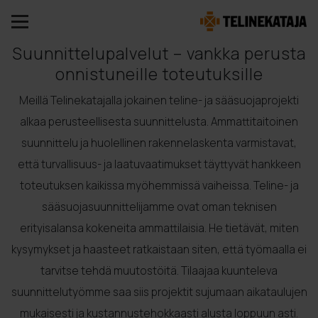
Suunnittelupalvelut – vankka perusta
onnistuneille toteutuksille
Meillä Telinekatajalla jokainen teline- ja sääsuojaprojekti
alkaa perusteellisesta suunnittelusta. Ammattitaitoinen
suunnittelu ja huolellinen rakennelaskenta varmistavat,
että turvallisuus- ja laatuvaatimukset täyttyvät hankkeen
toteutuksen kaikissa myöhemmissä vaiheissa. Teline- ja
sääsuojasuunnittelijamme ovat oman teknisen
erityisalansa kokeneita ammattilaisia. He tietävät, miten
kysymykset ja haasteet ratkaistaan siten, että työmaalla ei
tarvitse tehdä muutostöitä. Tilaajaa kuunteleva
suunnittelutyömme saa siis projektit sujumaan aikataulujen
mukaisesti ja kustannustehokkaasti alusta loppuun asti.