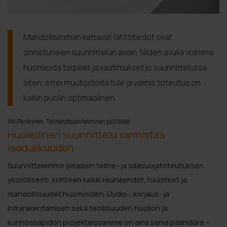
Mahdollisimman kattavat lähtötiedot ovat
onnistuneen suunnittelun avain. Niiden avulla voimme
huomioida tarpeet ja vaatimukset jo suunnittelussa
siten, ettei muutostöitä tule ja valmis toteutus on
kaikin puolin optimaalinen.
Aki Parkkinen, Telinekatajan tekninen päällikkö
Huolellinen suunnittelu varmistaa
laadukkuuden
Suunnittelemme jokaisen teline- ja sääsuojatoteutuksen
yksilöllisesti, kohteen kaikki reunaehdot, haasteet ja
mahdollisuudet huomioiden. Uudis-, korjaus- ja
infrarakentamisen sekä teollisuuden huollon ja
kunnossapidon projekteissamme on aina sama päämäärä –