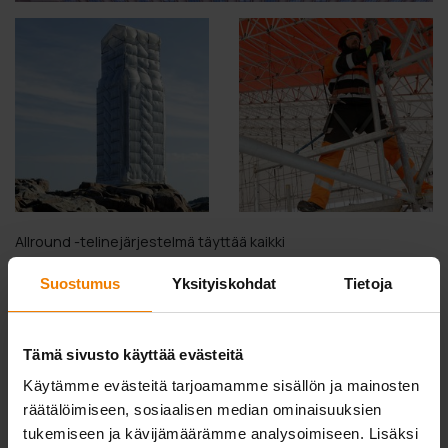
Allround -telinejärjestelmä täyttää kaikki
työturvallisuusnormit. Tukevalla telineellä työ nopeutuu, jälki
Suostumus
Yksityiskohdat
Tietoja
paranee ja vahinkojen määrä vähenee. Telineen
pystyttäminen on tehokasta ja turvallista ja onnistuu myös
pienellä henkilöstömäärällä. Järjestelmää voidaan täydentää
Tämä sivusto käyttää evästeitä
lukuisilla Allround-lisäosilla, kuten StarFrame- ja Blitz-
Käytämme evästeitä tarjoamamme sisällön ja mainosten
kehätelineillä.
räätälöimiseen, sosiaalisen median ominaisuuksien
tukemiseen ja kävijämäärämme analysoimiseen. Lisäksi