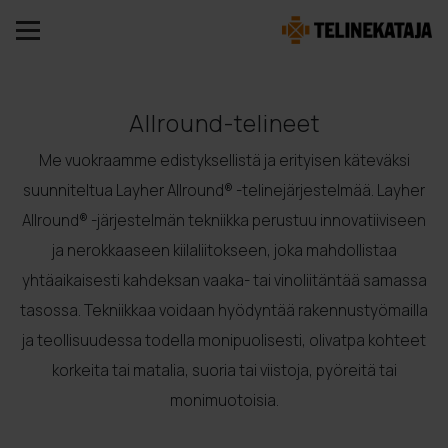
Allround-telineet
Me vuokraamme edistyksellistä ja erityisen käteväksi
suunniteltua Layher Allround® -telinejärjestelmää. Layher
Allround® -järjestelmän tekniikka perustuu innovatiiviseen
ja nerokkaaseen kiilaliitokseen, joka mahdollistaa
yhtäaikaisesti kahdeksan vaaka- tai vinoliitäntää samassa
tasossa. Tekniikkaa voidaan hyödyntää rakennustyömailla
ja teollisuudessa todella monipuolisesti, olivatpa kohteet
korkeita tai matalia, suoria tai viistoja, pyöreitä tai
monimuotoisia.