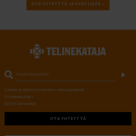
OTA YHTEYTTÄ JA KYSY LISÄÄ »
Asiakas- ja sidosryhmärekisterin tietosuojaseloste
Evästeasetukset »
©2026 Telinekataja
OTA YHTEYTTÄ