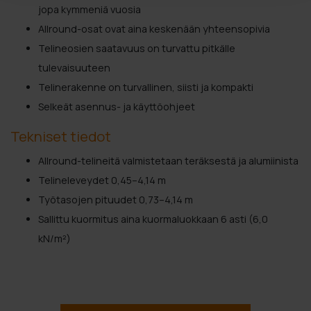
jopa kymmeniä vuosia
Allround-osat ovat aina keskenään yhteensopivia
Telineosien saatavuus on turvattu pitkälle
tulevaisuuteen
Telinerakenne on turvallinen, siisti ja kompakti
Selkeät asennus- ja käyttöohjeet
Tekniset tiedot
Allround-telineitä valmistetaan teräksestä ja alumiinista
Telineleveydet 0,45–4,14 m
Työtasojen pituudet 0,73–4,14 m
Sallittu kuormitus aina kuormaluokkaan 6 asti (6,0
kN/m²)