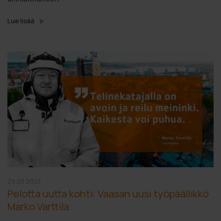
Lue lisää
29.03.2023
Pelotta uutta kohti: Vaasan uusi työpäällikkö
Marko Varttila