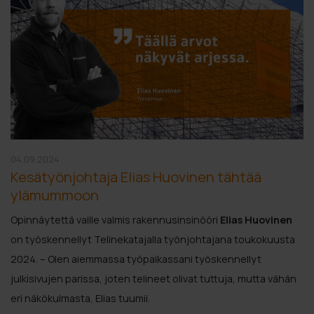
04.09.2024
Kesätyönjohtaja Elias Huovinen tähtää
ylämummoon
Opinnäytettä vaille valmis rakennusinsinööri
Elias Huovinen
on työskennellyt Telinekatajalla työnjohtajana toukokuusta
2024. – Olen aiemmassa työpaikassani työskennellyt
julkisivujen parissa, joten telineet olivat tuttuja, mutta vähän
eri näkökulmasta, Elias tuumii.