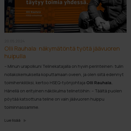
20.05.2024
Olli Rauhala: näkymätöntä työtä jäävuoren
huipulla
– Minun urapolkuni Telinekatajalla on hyvin perinteinen: tulin
nollakokemuksella koputtamaan oveen, ja olen siitä edennyt
toimihenkilöksi, kertoo HSEQ-työnjohtaja
Olli Rauhala.
Hänellä on erityinen näkökulma telinetöihin: – Täältä puolen
pöytää katsottuna teline on vain jäävuoren huippu
toiminnassamme.
Lue lisää