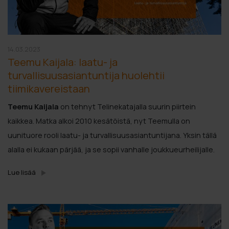
14.03.2023
Teemu Kaijala: laatu- ja
turvallisuusasiantuntija huolehtii
tiimikavereistaan
Teemu Kaijala
on tehnyt Telinekatajalla suurin piirtein
kaikkea. Matka alkoi 2010 kesätöistä, nyt Teemulla on
uunituore rooli laatu- ja turvallisuusasiantuntijana. Yksin tällä
alalla ei kukaan pärjää, ja se sopii vanhalle joukkueurheilijalle.
Lue lisää