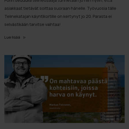
Porin seudulla telineosaaja tunnetaan jo niin hyvin, että
asiakkaat tietävät soittaa suoraan hänelle. Työvuosia tälle
Telinekatajan käyntikortille on kertynyt jo 20. Parasta ei
selvästikään tarvitse vaihtaa!
Lue lisää