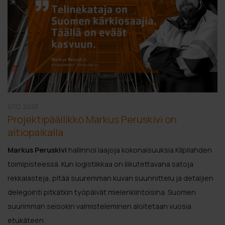
07.12.2023
Projektipäällikkö Markus Peruskivi on
aitiopaikalla
Markus Peruskivi
hallinnoi laajoja kokonaisuuksia Kilpilahden
toimipisteessä. Kun logistiikkaa on liikutettavana satoja
rekkalasteja, pitää suuremman kuvan suunnittelu ja detaljien
delegointi pitkätkin työpäivät mielenkiintoisina. Suomen
suurimman seisokin valmisteleminen aloitetaan vuosia
etukäteen.