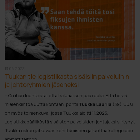
13.04.2023
Tuukan tie logistiikasta sisäisiin palveluihin
ja johtoryhmien jäseneksi
– On ihan luontaista, että haluaa isompaa roolia. Että herää
mielenkiintoa uutta kohtaan, pohtii
Tuukka Laurila
(39). Uusi
on myös toimenkuva, jossa Tuukka aloitti 1.1.2023.
Logistiikkapäälliköstä sisäisten palveluiden johtajaksi siirtynyt
Tuukka uskoo jatkuvaan kehittämiseen ja luottaa kollegoiden
ammattitaitoon.