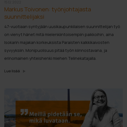
15.12.2022
Markus Toivonen: työnjohtajasta
suunnittelijaksi
47-vuotiaan syntyjään uusikaupunkilaisen suunnittelijan työ
on vienyt hänet mitä mielenkiintoisempiin paikkoihin, aina
Isokarin majakan korkeuksista Paraisten kalkkikaivosten
syvyyksiin. Monipuolisuus pitää työn kiinnostavana, ja
erinomainen yhteishenki miehen Telinekatajalla.
Lue lisää