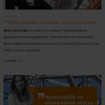
04.11.2024
”Täällä tehdään tosissaan, muttei totisesti”
Miika Hirsimäki
on edennyt urallaan Telinekatajassa
apumiehestä aluepäälliköksi. Uran varrella hän on kokeillut
lähes kaikkia operatiivisen puolen hommia paitsi kuormurin ja
HIAB-nosturin ajamista.
Lue lisää