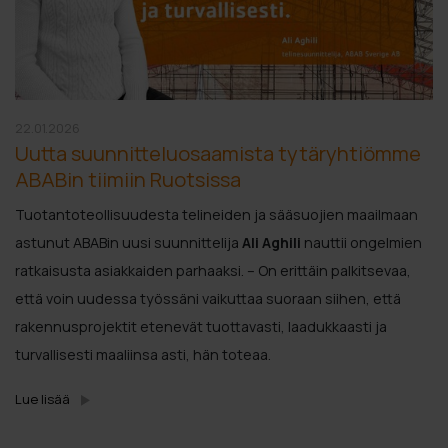
22.01.2026
Uutta suunnitteluosaamista tytäryhtiömme
ABABin tiimiin Ruotsissa
Tuotantoteollisuudesta telineiden ja sääsuojien maailmaan
astunut ABABin uusi suunnittelija
Ali Aghili
nauttii ongelmien
ratkaisusta asiakkaiden parhaaksi. – On erittäin palkitsevaa,
että voin uudessa työssäni vaikuttaa suoraan siihen, että
rakennusprojektit etenevät tuottavasti, laadukkaasti ja
turvallisesti maaliinsa asti, hän toteaa.
Lue lisää