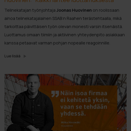
Telinekatajan työnjohtaja
Joonas Huovinen
on roolissaan
ainoa telinekatajalainen SSAB:n Raahen terästehtaalla, mikä
tarkoittaa päivittäisen työn olevan monesti varsin itsenäistä.
Luottamus omaan tiimiin ja aktiivinen yhteydenpito asiakkaan
kanssa petaavat varman pohjan nopealle reagoinnille.
Lue lisää