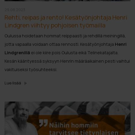
29.08.2023
Rehti, reipas ja rento! Kesätyönjohtaja Henri
Lindgren viihtyy pohjoisen työmailla
Oulussa hoidetaan hommat reippaasti ja rehdillä meiningillä,
jotta vapaalla voidaan ottaa rennosti. Kesätyönjohtaja
Henri
Lindgrenillä
ei ole kiire pois Oulusta eikä Telinekatajalta.
Kesän kääntyessä syksyyn Henrin määräaikainen pesti vaihtui
vakituiseksi työsuhteeksi.
Lue lisää