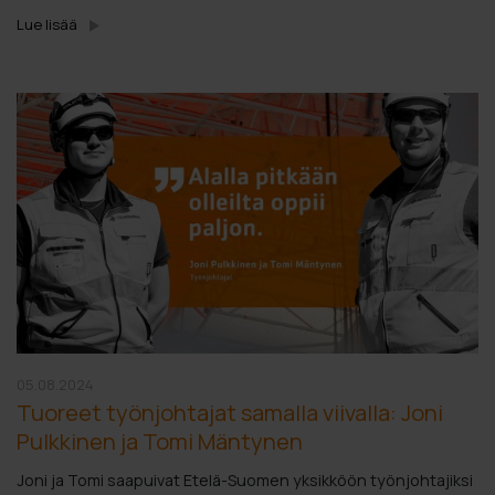
Lue lisää
05.08.2024
Tuoreet työnjohtajat samalla viivalla: Joni
Pulkkinen ja Tomi Mäntynen
Joni ja Tomi saapuivat Etelä-Suomen yksikköön työnjohtajiksi