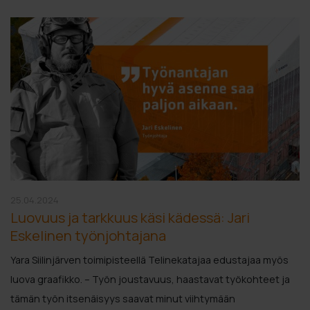
25.04.2024
Luovuus ja tarkkuus käsi kädessä: Jari
Eskelinen työnjohtajana
Yara Siilinjärven toimipisteellä Telinekatajaa edustajaa myös
luova graafikko. – Työn joustavuus, haastavat työkohteet ja
tämän työn itsenäisyys saavat minut viihtymään