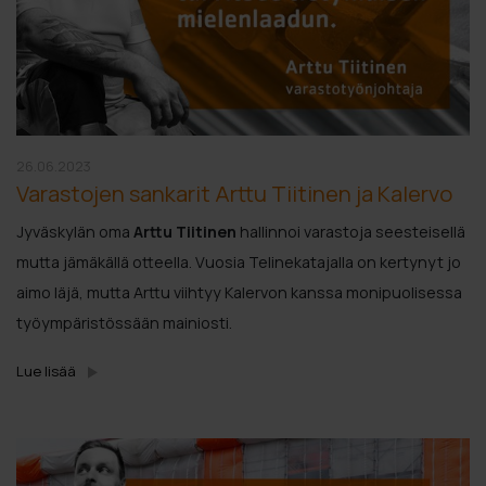
26.06.2023
Varastojen sankarit Arttu Tiitinen ja Kalervo
Jyväskylän oma
Arttu Tiitinen
hallinnoi varastoja seesteisellä
mutta jämäkällä otteella. Vuosia Telinekatajalla on kertynyt jo
aimo läjä, mutta Arttu viihtyy Kalervon kanssa monipuolisessa
työympäristössään mainiosti.
Lue lisää