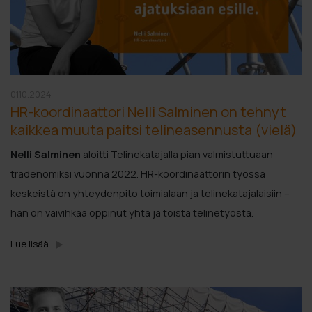
01.10.2024
HR-koordinaattori Nelli Salminen on tehnyt
kaikkea muuta paitsi telineasennusta (vielä)
Nelli Salminen
aloitti Telinekatajalla pian valmistuttuaan
tradenomiksi vuonna 2022. HR-koordinaattorin työssä
keskeistä on yhteydenpito toimialaan ja telinekatajalaisiin –
hän on vaivihkaa oppinut yhtä ja toista telinetyöstä.
Lue lisää