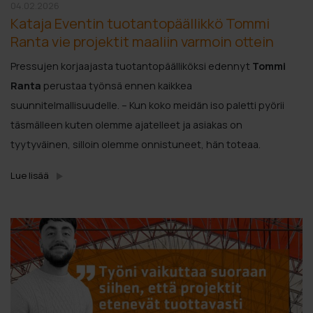
04.02.2026
Kataja Eventin tuotantopäällikkö Tommi
Ranta vie projektit maaliin varmoin ottein
Pressujen korjaajasta tuotantopäälliköksi edennyt
Tommi
Ranta
perustaa työnsä ennen kaikkea
suunnitelmallisuudelle. – Kun koko meidän iso paletti pyörii
täsmälleen kuten olemme ajatelleet ja asiakas on
tyytyväinen, silloin olemme onnistuneet, hän toteaa.
Lue lisää