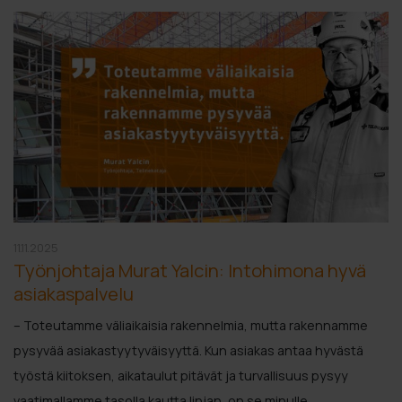
11.11.2025
Työnjohtaja Murat Yalcin: Intohimona hyvä
asiakaspalvelu
– Toteutamme väliaikaisia rakennelmia, mutta rakennamme
pysyvää asiakastyytyväisyyttä. Kun asiakas antaa hyvästä
työstä kiitoksen, aikataulut pitävät ja turvallisuus pysyy
vaatimallamme tasolla kautta linjan, on se minulle