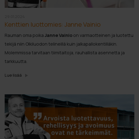
29.01.2024
Kenttien luottomies: Janne Vainio
Rauman oma poika
Janne Vainio
on varmaotteinen ja luotettu
tekijä niin Olkiluodon telineillä kuin jalkapallokentilläkin.
Molemmissa tarvitaan tiimitaitoja, rauhallista asennetta ja
tarkkuutta.
Lue lisää