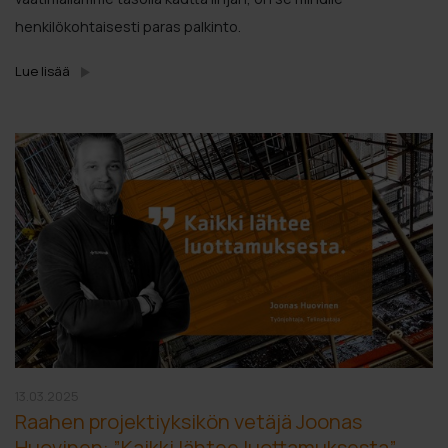
henkilökohtaisesti paras palkinto.
Lue lisää
13.03.2025
Raahen projektiyksikön vetäjä Joonas
Huovinen: ”Kaikki lähtee luottamuksesta”