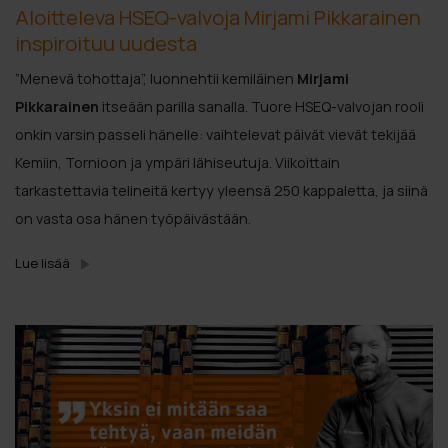
Aloitteleva HSEQ-valvoja Mirjami Pikkarainen
inspiroituu uudesta
”Menevä tohottaja”, luonnehtii kemiläinen
Mirjami
Pikkarainen
itseään parilla sanalla. Tuore HSEQ-valvojan rooli
onkin varsin passeli hänelle: vaihtelevat päivät vievät tekijää
Kemiin, Tornioon ja ympäri lähiseutuja. Viikoittain
tarkastettavia telineitä kertyy yleensä 250 kappaletta, ja siinä
on vasta osa hänen työpäivästään.
Lue lisää