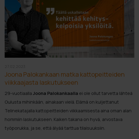
27.02.2023
Joona Palokankaan matka kattopeitteiden
viikkaajasta laskutukseen
29-vuotiaalla
Joona Palokankaalla
ei ole ollut tarvetta lähteä
Oulusta mihinkään, ainakaan vielä. Elämä on kuljettanut
Telinekatajalla kattopeitteiden viikkaamisesta aina oman alan
hommiin laskutukseen. Kaiken takana on hyvä, arvostava
työporukka, ja se, että älyää tarttua tilaisuuksiin.