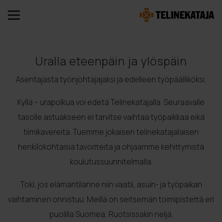
Uralla eteenpäin ja ylöspäin
Asentajasta työnjohtajajaksi ja edelleen työpäälliköksi.
Kyllä – urapolkua voi edetä Telinekatajalla. Seuraavalle
tasolle astuakseen ei tarvitse vaihtaa työpaikkaa eikä
tiimikavereita. Tuemme jokaisen telinekatajalaisen
henkilökohtaisia tavoitteita ja ohjaamme kehittymistä
koulutussuunnitelmalla.
Toki, jos elämäntilanne niin vaatii, asuin- ja työpaikan
vaihtaminen onnistuu. Meillä on seitsemän toimipistettä eri
puolilla Suomea, Ruotsissakin neljä.