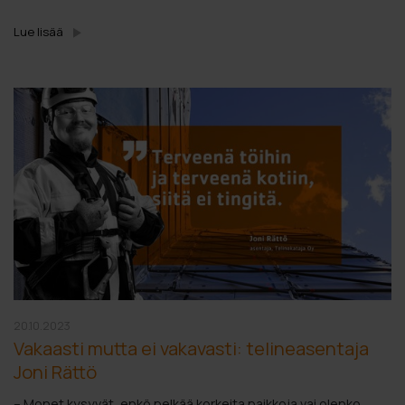
Lue lisää
20.10.2023
Vakaasti mutta ei vakavasti: telineasentaja
Joni Rättö
– Monet kysyvät, enkö pelkää korkeita paikkoja vai olenko