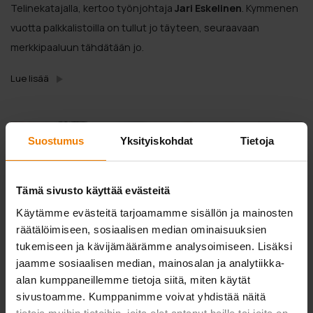
Telinekatajalla, kertoo työnjohtaja
Jari Eskelinen
. Kymmenen
vuotta palkkalistoilla on tullut jo täyteen, seuraavaan
merkkipaaluun tähdätään jo.
Lue lisää
Suostumus
Yksityiskohdat
Tietoja
Tämä sivusto käyttää evästeitä
Käytämme evästeitä tarjoamamme sisällön ja mainosten
räätälöimiseen, sosiaalisen median ominaisuuksien
tukemiseen ja kävijämäärämme analysoimiseen. Lisäksi
jaamme sosiaalisen median, mainosalan ja analytiikka-
alan kumppaneillemme tietoja siitä, miten käytät
sivustoamme. Kumppanimme voivat yhdistää näitä
26.02.2024