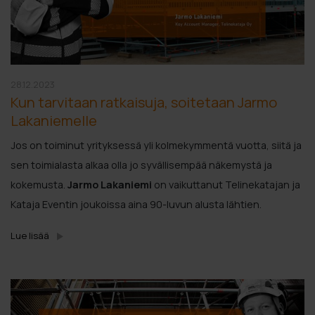
28.12.2023
Kun tarvitaan ratkaisuja, soitetaan Jarmo
Lakaniemelle
Jos on toiminut yrityksessä yli kolmekymmentä vuotta, siitä ja
sen toimialasta alkaa olla jo syvällisempää näkemystä ja
kokemusta.
Jarmo Lakaniemi
on vaikuttanut Telinekatajan ja
Kataja Eventin joukoissa aina 90-luvun alusta lähtien.
Lue lisää