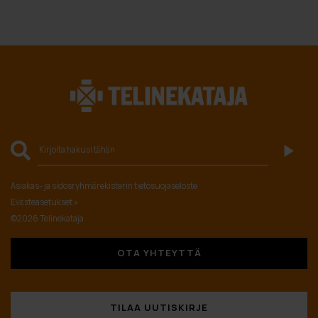
Asiakas- ja sidosryhmärekisterin tietosuojaseloste
Evästeasetukset »
©2026 Telinekataja
OTA YHTEYTTÄ
TILAA UUTISKIRJE