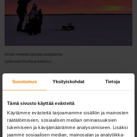
Miikan mielestä parasta vastapainoa
työlle ovat liikunta ja kalastus.
Suunnittelun kehittyminen mahdollistaa
Suostumus
Yksityiskohdat
Tietoja
entistä haastavammat kohteet
Niiden vuosien aikana, jona Miika on ollut Telinekatajan
Tämä sivusto käyttää evästeitä
leivissä, yritys on kehittynyt melkoisesti, hän tuumaa.
Käytämme evästeitä tarjoamamme sisällön ja mainosten
– Olemme kasvaneet hienosti alan mukana. Eniten on varmasti
räätälöimiseen, sosiaalisen median ominaisuuksien
kehittynyt suunnitteluosaaminen, varsinkin viimeisen 2–3
tukemiseen ja kävijämäärämme analysoimiseen. Lisäksi
jaamme sosiaalisen median, mainosalan ja analytiikka-
vuoden aikana.