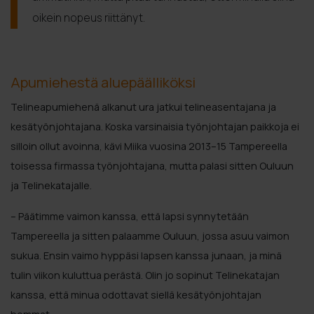
oikein nopeus riittänyt.
Apumiehestä aluepäälliköksi
Telineapumiehenä alkanut ura jatkui telineasentajana ja
kesätyönjohtajana. Koska varsinaisia työnjohtajan paikkoja ei
silloin ollut avoinna, kävi Miika vuosina 2013–15 Tampereella
toisessa firmassa työnjohtajana, mutta palasi sitten Ouluun
ja Telinekatajalle.
– Päätimme vaimon kanssa, että lapsi synnytetään
Tampereella ja sitten palaamme Ouluun, jossa asuu vaimon
sukua. Ensin vaimo hyppäsi lapsen kanssa junaan, ja minä
tulin viikon kuluttua perästä. Olin jo sopinut Telinekatajan
kanssa, että minua odottavat siellä kesätyönjohtajan