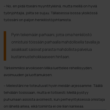
– No, en pidä itseäni myyntitykkinä, mutta meillä on hyviä
työnjohtajia, joilta se sujuu. Tällaisessa isossa yksikössä
työssäni on paljon henkilöstöjohtamista.
Pyrin tekemään parhaani, jotta oma henkilöstö
onnistuisi töissään parhaalla mahdollisella tavalla ja
asiakkaat saisivat parasta mahdollista palvelua
kustannustehokkaaseen hintaan.
Tärkeimmiksi arvoikseen Miika luettelee rehellisyyden,
avoimuuden ja luottamuksen.
– Mielestäni ne toteutuvat hyvin meidän arjessamme. Täällä
tehdään tosissaan, mutta ei totisesti. Meillä pystyy
puhumaan asioista avoimesti, kun perheyrityksessä omistaja
on lähellä arkea, eikä toiminta ei ole liian kankeaa.