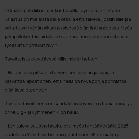
– Omalla ajalla liikun mm. kuntosalilla, pyörällä ja hiihtäen.
Kalastus on mieleistä sekä kesällä että talvella, joskin sille jää
valitettavan vähän aikaa nykyisessä elämäntilanteessa. Myös
jalkapallokentän laidalla pikkuviikareiden pelejä seuratessa
työasiat unohtuvat hyvin.
Tavoitteista kysyttäessä Miika miettii hetken.
– Haluan elää pitkän ja terveellisen elämän ja samalla
kasvattaa lapset siten, että heillä on hyvä pohja ponnistaa
elämässä eteenpäin.
Toisena tavoitteena on saada kilon ahven – nyt oma ennätys
on 980 g – ja kymmenen kilon hauki.
– Lähitulevaisuuden tavoite olisi myös hiihtää keväällä 2025
uudelleen Ylläs-Levi-hiihdon perinteinen 55 km matka ja