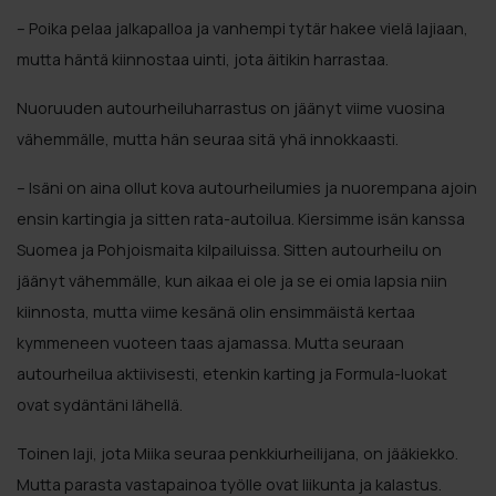
– Poika pelaa jalkapalloa ja vanhempi tytär hakee vielä lajiaan,
mutta häntä kiinnostaa uinti, jota äitikin harrastaa.
Nuoruuden autourheiluharrastus on jäänyt viime vuosina
vähemmälle, mutta hän seuraa sitä yhä innokkaasti.
– Isäni on aina ollut kova autourheilumies ja nuorempana ajoin
ensin kartingia ja sitten rata-autoilua. Kiersimme isän kanssa
Suomea ja Pohjoismaita kilpailuissa. Sitten autourheilu on
jäänyt vähemmälle, kun aikaa ei ole ja se ei omia lapsia niin
kiinnosta, mutta viime kesänä olin ensimmäistä kertaa
kymmeneen vuoteen taas ajamassa. Mutta seuraan
autourheilua aktiivisesti, etenkin karting ja Formula-luokat
ovat sydäntäni lähellä.
Toinen laji, jota Miika seuraa penkkiurheilijana, on jääkiekko.
Mutta parasta vastapainoa työlle ovat liikunta ja kalastus.