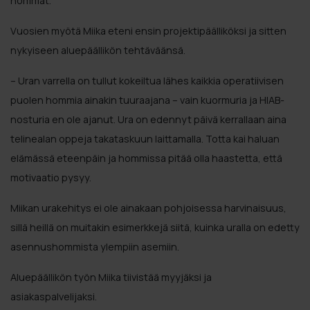
hommat.
Vuosien myötä Miika eteni ensin projektipäälliköksi ja sitten
nykyiseen aluepäällikön tehtäväänsä.
– Uran varrella on tullut kokeiltua lähes kaikkia operatiivisen
puolen hommia ainakin tuuraajana – vain kuormuria ja HIAB-
nosturia en ole ajanut. Ura on edennyt päivä kerrallaan aina
telinealan oppeja takataskuun laittamalla. Totta kai haluan
elämässä eteenpäin ja hommissa pitää olla haastetta, että
motivaatio pysyy.
Miikan urakehitys ei ole ainakaan pohjoisessa harvinaisuus,
sillä heillä on muitakin esimerkkejä siitä, kuinka uralla on edetty
asennushommista ylempiin asemiin.
Aluepäällikön työn Miika tiivistää myyjäksi ja
asiakaspalvelijaksi.