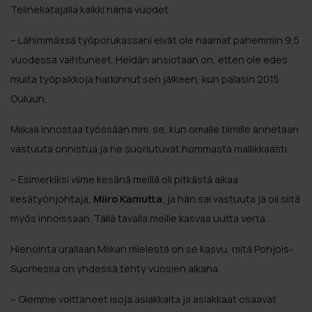
Telinekatajalla kaikki nämä vuodet.
– Lähimmässä työporukassani eivät ole naamat pahemmin 9,5
vuodessa vaihtuneet. Heidän ansiotaan on, etten ole edes
muita työpaikkoja harkinnut sen jälkeen, kun palasin 2015
Ouluun.
Miikaa innostaa työssään mm. se, kun omalle tiimille annetaan
vastuuta onnistua ja he suoriutuvat hommasta mallikkaasti.
– Esimerkiksi viime kesänä meillä oli pitkästä aikaa
kesätyönjohtaja,
Miiro Kamutta
, ja hän sai vastuuta ja oli siitä
myös innoissaan. Tällä tavalla meille kasvaa uutta verta.
Hienointa urallaan Miikan mielestä on se kasvu, mitä Pohjois-
Suomessa on yhdessä tehty vuosien aikana.
– Olemme voittaneet isoja asiakkaita ja asiakkaat osaavat