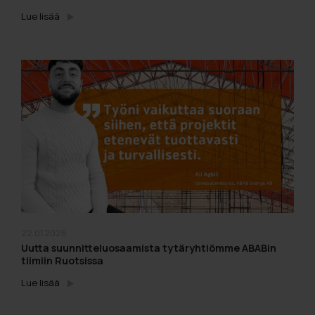
Lue lisää
22.01.2026
Uutta suunnitteluosaamista tytäryhtiömme ABABin
tiimiin Ruotsissa
Lue lisää