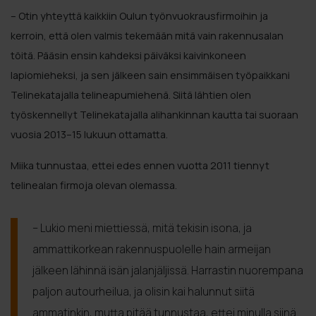
– Otin yhteyttä kaikkiin Oulun työnvuokrausfirmoihin ja
kerroin, että olen valmis tekemään mitä vain rakennusalan
töitä. Pääsin ensin kahdeksi päiväksi kaivinkoneen
lapiomieheksi, ja sen jälkeen sain ensimmäisen työpaikkani
Telinekatajalla telineapumiehenä. Siitä lähtien olen
työskennellyt Telinekatajalla alihankinnan kautta tai suoraan
vuosia 2013–15 lukuun ottamatta.
Miika tunnustaa, ettei edes ennen vuotta 2011 tiennyt
telinealan firmoja olevan olemassa.
– Lukio meni miettiessä, mitä tekisin isona, ja
ammattikorkean rakennuspuolelle hain armeijan
jälkeen lähinnä isän jalanjäljissä. Harrastin nuorempana
paljon autourheilua, ja olisin kai halunnut siitä
ammatinkin, mutta pitää tunnustaa, ettei minulla siinä