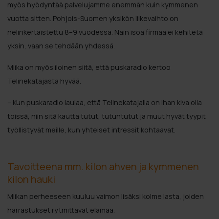
myös hyödyntää palvelujamme enemmän kuin kymmenen
vuotta sitten. Pohjois-Suomen yksikön liikevaihto on
nelinkertaistettu 8–9 vuodessa. Näin isoa firmaa ei kehitetä
yksin, vaan se tehdään yhdessä.
Miika on myös iloinen siitä, että puskaradio kertoo
Telinekatajasta hyvää.
– Kun puskaradio laulaa, että Telinekatajalla on ihan kiva olla
töissä, niin sitä kautta tutut, tutuntutut ja muut hyvät tyypit
työllistyvät meille, kun yhteiset intressit kohtaavat.
Tavoitteena mm. kilon ahven ja kymmenen
kilon hauki
Miikan perheeseen kuuluu vaimon lisäksi kolme lasta, joiden
harrastukset rytmittävät elämää.