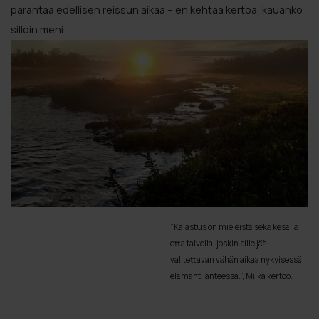
parantaa edellisen reissun aikaa – en kehtaa kertoa, kauanko
silloin meni.
”Kalastus on mieleistä sekä kesällä
että talvella, joskin sille jää
valitettavan vähän aikaa nykyisessä
elämäntilanteessa.”, Miika kertoo.