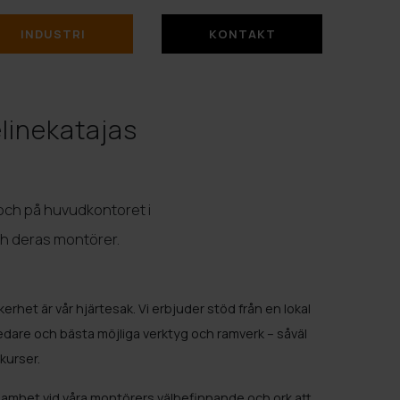
INDUSTRI
KONTAKT
linekatajas
d och på huvudkontoret i
ch deras montörer.
erhet är vår hjärtesak. Vi erbjuder stöd från en lokal
edare och bästa möjliga verktyg och ramverk – såväl
kurser.
samhet vid våra montörers välbefinnande och ork att