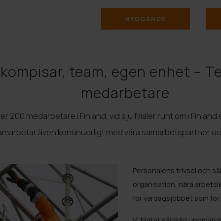
BYGGANDE
kompisar, team, egen enhet – Te
medarbetare
er 200 medarbetare i Finland, vid sju filialer runt om i Finlan
samarbetar även kontinuerligt med våra samarbetspartner o
Personalens trivsel och säk
organisation, nära arbetsl
för vardagsjobbet som för 
Vi fäster särskild uppmärk