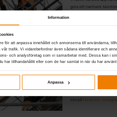
göra sitt hantverk. Montör
främjar arbetets kvalitet 
Information
betonar vi tillsammans prak
Åren 2019 och 2020 uppnådd
cookies
andra gången i rad den hög
e för att anpassa innehållet och annonserna till användarna, tillh
Världstoppen. Noll olycksfal
vår trafik. Vi vidarebefordrar även sådana identifierare och anna
företag som har satsat på 
nnons- och analysföretag som vi samarbetar med. Dessa kan i sin
har tillhandahållit eller som de har samlat in när du har använt 
Vi stöder våra medarbetares
utvecklingen genom en årl
inlärningsmiljö, eTelinekat
Anpassa
Du kan också bekanta dig m
oss på
Facebook
,
Instagr