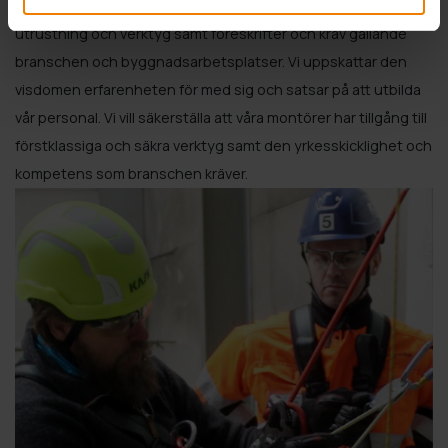
I vårt jobb måste vi känna till olika lösningar, system,
utrustning och verktyg samt föreskrifter och krav gällande
branschen och byggnadsarbetsplatser. Vi uppskattar den
visdomen erfarenheten för med sig och satsar på att utbilda
vår personal. Vi vill säkerställa att våra montörer har tillgång till
förstklassiga och säkra verktyg samt den yrkesskicklighet och
kompetens som branschen kräver.