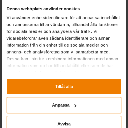
här:
Ställningssäkerhet
Denna webbplats använder cookies
Vi använder enhetsidentifierare för att anpassa innehållet
och annonserna till användarna, tillhandahålla funktioner
för sociala medier och analysera vår trafik. Vi
vidarebefordrar även sådana identifierare och annan
information från din enhet till de sociala medier och
En välfungerande logistikkedja
annons- och analysföretag som vi samarbetar med.
Dessa kan i sin tur kombinera informationen med annan
Vår välfungerande logistikkedja stödjer effektiviteten i
information som du har tillhandahållit eller som de har
installationsarbetet. Vi transporterar ställningsutrustningen
samlat in när du har använt deras tjänster.
till din exakta plats och säkerställer att alla nödvändiga
ställningsdelar ingår i varje leverans. Vi lagerför ställningarna i
Tillåt alla
tydliga helheter, så att ställningarna och ställningsdelarna är
lätta att hitta. Vi håller även stora ställningsvolymer och
Anpassa
helheter under kontroll.
Vi värdesätter utbildning och erfarenhet
Avvisa