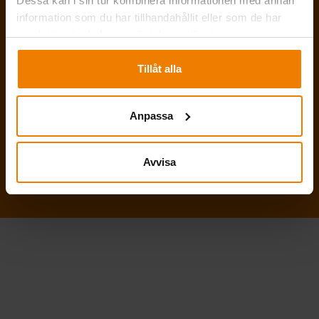
Dessa kan i sin tur kombinera informationen med annan
Cookie -inställningar »
information som du har tillhandahållit eller som de har
©2026 Telinekataja
samlat in när du har använt deras tjänster.
KONTAKT
Tillåt alla
BESTÄLL NYHETSBREV
Anpassa
FÖLJ OSS
Avvisa