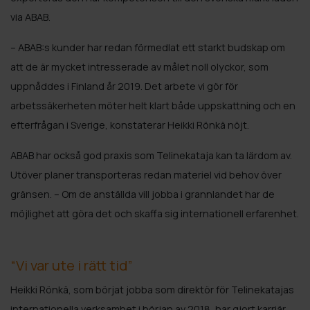
via ABAB.
– ABAB:s kunder har redan förmedlat ett starkt budskap om
att de är mycket intresserade av målet noll olyckor, som
uppnåddes i Finland år 2019. Det arbete vi gör för
arbetssäkerheten möter helt klart både uppskattning och en
efterfrågan i Sverige, konstaterar Heikki Rönkä nöjt.
ABAB har också god praxis som Telinekataja kan ta lärdom av.
Utöver planer transporteras redan materiel vid behov över
gränsen. – Om de anställda vill jobba i grannlandet har de
möjlighet att göra det och skaffa sig internationell erfarenhet.
“Vi var ute i rätt tid”
Heikki Rönkä, som börjat jobba som direktör för Telinekatajas
internationella verksamhet i början av 2018, har gjort karriär