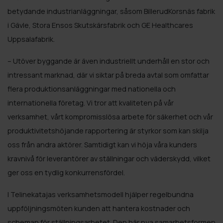
betydande industrianläggningar, såsom BillerudKorsnäs fabrik
i Gävle, Stora Ensos Skutskärsfabrik och GE Healthcares
Uppsalafabrik.
– Utöver byggande är även industriellt underhåll en stor och
intressant marknad, där vi siktar på breda avtal som omfattar
flera produktionsanläggningar med nationella och
internationella företag. Vi tror att kvaliteten på vår
verksamhet, vårt kompromisslösa arbete för säkerhet och vår
produktivitetshöjande rapportering är styrkor som kan skilja
oss från andra aktörer. Samtidigt kan vi höja våra kunders
kravnivå för leverantörer av ställningar och väderskydd, vilket
ger oss en tydlig konkurrensfördel.
I Telinekatajas verksamhetsmodell hjälper regelbundna
uppföljningsmöten kunden att hantera kostnader och
scheman för ställningsarbetet. Den här nya samarbetsformen