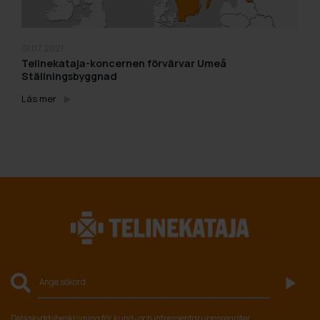
01.07.2021
Telinekataja-koncernen förvärvar Umeå
Ställningsbyggnad
Läs mer
Dataskyddsbeskrivning för kund- och intressentgruppsregister