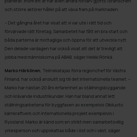
planerat. Inom ett år har även andra förvärv gjorts i branschen
och större aktörer håller på att växa fram på marknaden.
– Det gångna året har visat att vi var ute i rätt tid och
förvärvade rätt företag. Samarbetet har fått en bra start och
båda parterna är mottagliga och öppna för att utveckla nytt.
Den delade vardagen har också visat att det är trevligt att
jobba med människorna på ABAB, säger Heikki Rönkä.
Marko Härkönen
, Telinekatajas förra regionchef för Västra
Finland, har också anslutit sig till det internationella teamet. –
Marko har nästan 20 års erfarenhet av ställningsbyggande
och krävande industrikunder. Han har bland annat lett
ställningsarbetena för byggfasen av exempelvis Olkiluoto
kärnkraftverk och internationella projekt exempelvis i
Ryssland. Marko är känd som en strikt men samarbetsvillig
yrkesperson och uppskattas både i öst och i väst, säger