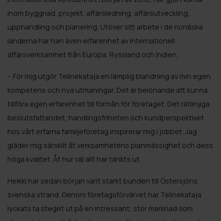
inom byggnad, projekt, affärsledning, affärsutveckling,
upphandling och planering. Utöver sitt arbete i de nordiska
länderna har han även erfarenhet av internationell
affärsverksamhet från Europa, Ryssland och Indien.
– För mig utgör Telinekataja en lämplig blandning av min egen
kompetens och nya utmaningar. Det är belönande att kunna
tillföra egen erfarenhet till förmån för företaget. Det rätlinjiga
beslutsfattandet, handlingsfriheten och kundperspektivet
hos vårt erfarna familjeföretag inspirerar mig i jobbet. Jag
gläder mig särskilt åt verksamhetens planmässighet och dess
höga kvalitet. Åt hur väl allt har tänkts ut.
Heikki har sedan början varit starkt bunden till Östersjöns
svenska strand. Genom företagsförvärvet har Telinekataja
lyckats ta steget ut på en intressant, stor marknad som