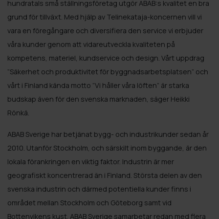
hundratals små ställningsföretag utgör ABAB:s kvalitet en bra
grund för tillväxt. Med hjälp av Telinekataja-koncernen vill vi
vara en föregångare och diversifiera den service vi erbjuder
våra kunder genom att vidareutveckla kvaliteten på
kompetens, materiel, kundservice och design. Vårt uppdrag
”Säkerhet och produktivitet för byggnadsarbetsplatsen” och
vårt i Finland kända motto ”Vi håller våra löften” är starka
budskap även för den svenska marknaden, säger Heikki
Rönkä.
ABAB Sverige har betjänat bygg- och industrikunder sedan år
2010. Utanför Stockholm, och särskilt inom byggande, är den
lokala förankringen en viktig faktor. Industrin är mer
geografiskt koncentrerad än i Finland. Största delen av den
svenska industrin och därmed potentiella kunder finns i
området mellan Stockholm och Göteborg samt vid
Bottenvikens kust. ABAB Sverige samarbetar redan med flera