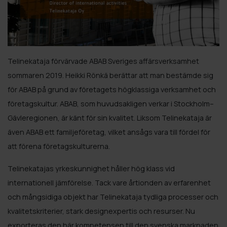
Telinekataja förvärvade ABAB Sveriges affärsverksamhet
sommaren 2019. Heikki Rönkä berättar att man bestämde sig
för ABAB på grund av företagets högklassiga verksamhet och
företagskultur. ABAB, som huvudsakligen verkar i Stockholm–
Gävleregionen, är känt för sin kvalitet. Liksom Telinekataja är
även ABAB ett familjeföretag, vilket ansågs vara till fördel för
att förena företagskulturerna.
Telinekatajas yrkeskunnighet håller hög klass vid
internationell jämförelse. Tack vare årtionden av erfarenhet
och mångsidiga objekt har Telinekataja tydliga processer och
kvalitetskriterier, stark designexpertis och resurser. Nu
exporteras den här kompetensen till den svenska marknaden