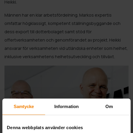
Heikki.
Männen har en klar arbetsfördelning. Markos expertis
omfattar högklassigt, kompetent ställningsbyggande och
dess export till dotterbolaget samt stöd för
offertverksamheten och genomförandet av projekt. Heikki
ansvarar för verksamheten vid utländska enheter som helhet,
inklusive verksamhetens helhetsutveckling och tillväxt.
Samtycke
Information
Om
Denna webbplats använder cookies