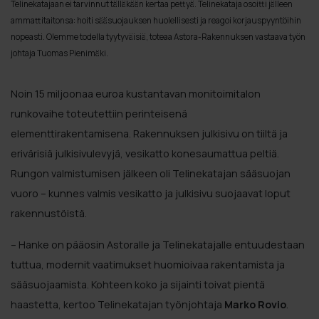
Telinekatajaan ei tarvinnut tälläkään kertaa pettyä. Telinekataja osoitti jälleen
ammattitaitonsa: hoiti sääsuojauksen huolellisesti ja reagoi korjauspyyntöihin
nopeasti. Olemme todella tyytyväisiä, toteaa Astora-Rakennuksen vastaava työn
johtaja Tuomas Pienimäki.
Noin 15 miljoonaa euroa kustantavan monitoimitalon
runkovaihe toteutettiin perinteisenä
elementtirakentamisena. Rakennuksen julkisivu on tiiltä ja
erivärisiä julkisivulevyjä, vesikatto konesaumattua peltiä.
Rungon valmistumisen jälkeen oli Telinekatajan sääsuojan
vuoro – kunnes valmis vesikatto ja julkisivu suojaavat loput
rakennustöistä.
– Hanke on pääosin Astoralle ja Telinekatajalle entuudestaan
tuttua, modernit vaatimukset huomioivaa rakentamista ja
sääsuojaamista. Kohteen koko ja sijainti toivat pientä
haastetta, kertoo Telinekatajan työnjohtaja
Marko Rovio
.