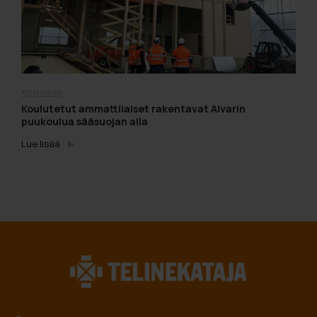
30.11.2020
Koulutetut ammattilaiset rakentavat Alvarin
puukoulua sääsuojan alla
Lue lisää