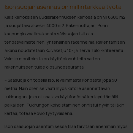
Ison suojan asennus on millintarkkaa työtä
Kaksikerroksisen uudisrakennuksen kerrosala on yli 6300 m2
ja suojattava aluekin 4000 m2. Rakennuttajan, Porin
kaupungin vaatimuksesta sääsuojan tuli olla
tehdasvalmisteinen, yhtenäinen rakennelma. Rakentamisen
aikana noudatetaan Kuivaketju 10- ja Terve Talo -kriteereitä.
Valmiin monitoimitalon käyttöolosuhteita varten
rakennukseen tulee olosuhdeseuranta.
– Sääsuoja on todella iso, leveimmästä kohdasta jopa 50
metriä. Näin ollen se vaati myös katolle asennettavan
tukirungon, joka oli saatava käytännössä kertayrittämällä
paikalleen. Tukirungon kohdistaminen onnistui hyvin tälläkin
kertaa, toteaa Rovio tyytyväisenä.
Ison sääsuojan asentamisessa tilaa tarvitaan enemmän myös