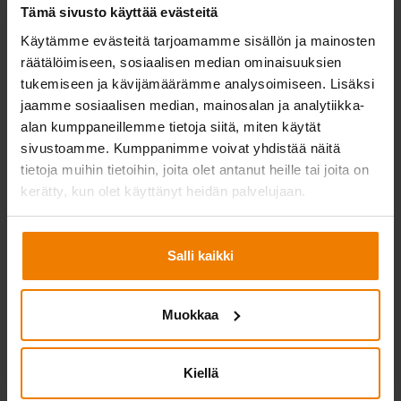
Tämä sivusto käyttää evästeitä
Käytämme evästeitä tarjoamamme sisällön ja mainosten
räätälöimiseen, sosiaalisen median ominaisuuksien
tukemiseen ja kävijämäärämme analysoimiseen. Lisäksi
Ison sääsuojan asentamisessa tilaa tarvitaan enemmän myös kalustolle.
jaamme sosiaalisen median, mainosalan ja analytiikka-
Vähärauman monitoimitalon työmaan aidatulla tontilla ja ahtailla kulkureiteille
alan kumppaneillemme tietoja siitä, miten käytät
mitattiin koko Telinekatajan tiimin osaaminen – kuljettajista asentajiin ja
sivustoamme. Kumppanimme voivat yhdistää näitä
työnjohtoon.
tietoja muihin tietoihin, joita olet antanut heille tai joita on
kerätty, kun olet käyttänyt heidän palvelujaan.
”Telinekatajaan ei tarvinnut tälläkään kertaa
pettyä”
Salli kaikki
Pienistä haasteista huolimatta Astora-Rakennus ja
Telinekataja pystyivät työskentelemään monitoimitalon
työmaalla yhtäaikaisesti ilman, että kummankaan työ
Muokkaa
keskeytyi. Molemmat osapuolet muistelevat hyvillä mielin
puolentoista kuukauden tiiviistä yhteistyötä ja odottavat
Kiellä
innolla tulevia projekteja.