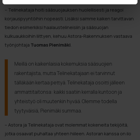
– Telinekataja hoiti sääsuojauksen huolellisesti ja reagoi
korjauspyyntöihin nopeasti. Lisäksi saimme kaiken tarvittavan
tiedon esimerkiksi haalaustelineisiin ja sääsuojan
kulkuaukkoihin liittyen, kehuu Astora-Rakennuksen vastaava
työnjohtaja
Tuomas Pienimäki
.
Meillä on kaikenlaisia kokemuksia sääsuojien
rakentajista, mutta Telinekatajaan ei tarvinnut
tälläkään kertaa pettyä. Telinekataja osoitti jälleen
ammattitaitonsa: kaikki saatiin kerralla kuntoon ja
yhteistyö oli muutenkin hyvää. Olemme todella
tyytyväisiä, Pienimäki summaa.
– Astora ja Telinekataja ovat molemmat kokeneita tekijöitä,
jotka osaavat puhaltaa yhteen hiileen. Astoran kanssa on ilo