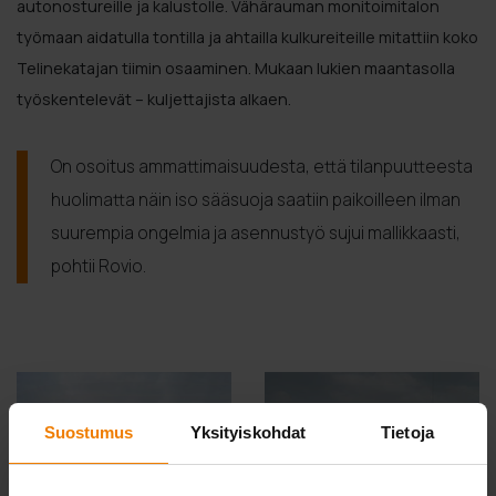
autonostureille ja kalustolle. Vähärauman monitoimitalon
työmaan aidatulla tontilla ja ahtailla kulkureiteille mitattiin koko
Telinekatajan tiimin osaaminen. Mukaan lukien maantasolla
työskentelevät – kuljettajista alkaen.
On osoitus ammattimaisuudesta, että tilanpuutteesta
huolimatta näin iso sääsuoja saatiin paikoilleen ilman
suurempia ongelmia ja asennustyö sujui mallikkaasti,
pohtii Rovio.
Suostumus
Yksityiskohdat
Tietoja