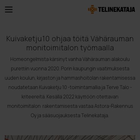
Kuivaketju10 ohjaa töitä Vähärauman
monitoimitalon työmaalla
Homeongelmista kärsinyt vanha Vähärauman alakoulu
purettiin vuonna 2020. Porin kaupungin vaatimuksesta
uuden koulun, kirjaston ja hammashoitolan rakentamisessa
noudatetaan Kuivaketju 10 -toimintamallia ja Terve Talo -
kriteereitä. Kesällä 2022 käyttöön otettavan
monitoimitalon rakentamisesta vastaa Astora-Rakennus
Oy ja sääsuojauksesta Telinekataja.