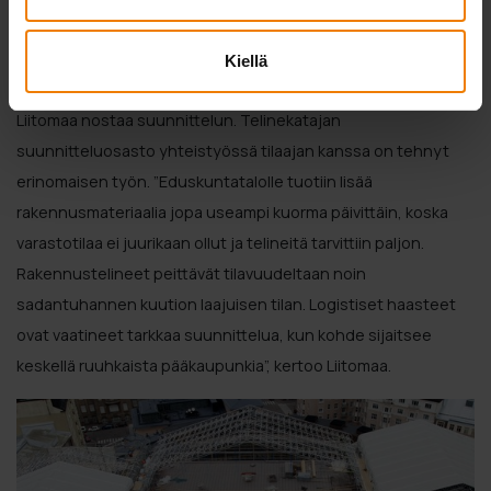
luonnollisesti turvallisuuteen liittyvät seikat vielä korostuvat
entisestään”, kertoo Liitomaa.
Kiellä
Tämän ainutkertaisen projektin onnistumisen avaimeksi
Liitomaa nostaa suunnittelun. Telinekatajan
suunnitteluosasto yhteistyössä tilaajan kanssa on tehnyt
erinomaisen työn. ”Eduskuntatalolle tuotiin lisää
rakennusmateriaalia jopa useampi kuorma päivittäin, koska
varastotilaa ei juurikaan ollut ja telineitä tarvittiin paljon.
Rakennustelineet peittävät tilavuudeltaan noin
sadantuhannen kuution laajuisen tilan. Logistiset haasteet
ovat vaatineet tarkkaa suunnittelua, kun kohde sijaitsee
keskellä ruuhkaista pääkaupunkia”, kertoo Liitomaa.