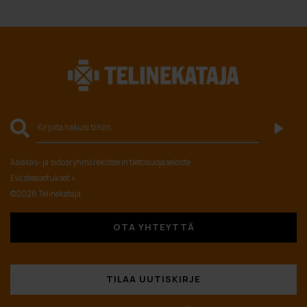
Asiakas- ja sidosryhmärekisterin tietosuojaseloste
Evästeasetukset »
©2026 Telinekataja
OTA YHTEYTTÄ
TILAA UUTISKIRJE