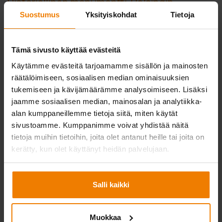
Historiallinen monumentti Helsingin
ytimessä on ainutkertainen työmaa
Suostumus
Yksityiskohdat
Tietoja
Kansallisesti ja taloudellisestikin arvokkaan rakennuksen
peruskorjaus ei toimi saman kaavan mukaan tavallisten
Tämä sivusto käyttää evästeitä
saneerausprojektien kanssa. ”Olemme toki ennenkin
Käytämme evästeitä tarjoamamme sisällön ja mainosten
työskennelleet suojeltujen rakennusten parissa. Poikkeavaa
räätälöimiseen, sosiaalisen median ominaisuuksien
aikaisempiin projekteihin nähden on se, että Eduskuntatalo
tukemiseen ja kävijämäärämme analysoimiseen. Lisäksi
jaamme sosiaalisen median, mainosalan ja analytiikka-
on suojeltu eritasoisesti sen eri osissa. Henkilöstömme
alan kumppaneillemme tietoja siitä, miten käytät
perehdytettiin kuitenkin hyvin rakennuksen vaatimuksiin”,
sivustoamme. Kumppanimme voivat yhdistää näitä
kuvailee Liitomaa rakennushistoriallisesti tärkeän
tietoja muihin tietoihin, joita olet antanut heille tai joita on
monumentin parissa työskentelyä. ”Esimerkiksi suojaamiseen
kerätty, kun olet käyttänyt heidän palvelujaan.
käytetään vanerilevyä. Telineet kiinnitetään graniitin
saumoihin, joten graniittilinnan julkisivuun ei työskentelystä
tule jäämään jälkeäkään.Turvallisuusselvityksiä meillä on
Salli kaikki
monessa kohteessa, ja kulkuluvat ovat normaali käytäntö
työmaillamme. Kun kyseessä on näin merkittävä kohde,
Muokkaa