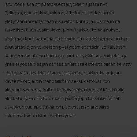
Istuntosalissa on päätöksentekijöiden sijasta nyt
Telinekatajan korkeat rakennustelineet, joiden avulla
yletytään tarkastamaan sisäkaton kunto ja uusimaan se
turvallisesti. Korkealla olevat pinnat ja koristemaalaukset
päästään kunnostamaan telineiden turvin.”Haasteita on toki
ollut sisätilojen telineiden pystyttämisessäkin. Jo kaluston
saaminen sisälle on hankalaa, mutta hyvällä suunnittelulla ja
yhteistyössä tilaajan kanssa erilaisista esteistä ollaan selvitty
voittajina”, kiteyttää Liitomaa. Uusia teknisiä ratkaisuja on
käytetty projektin mahdollistamiseksi. Kattoristikon
alapaarteeseen kiinnitettiin lisävarmistuksesksi KS-kiskolla
aluskate, joka oli istuntosalin päällä jopa kaksinkertainen.
Julkisivun tuplapeittäminen puolestaan mahdollisti
kaksinkertaisen lämmitettävyyden.