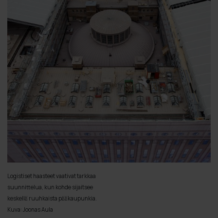
Logistiset haasteet vaativat tarkkaa
suunnittelua, kun kohde sijaitsee
keskellä ruuhkaista pääkaupunkia.
Kuva: Joonas Aula