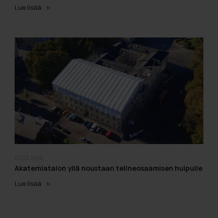
Lue lisää
01.03.2016
Akatemiatalon yllä noustaan telineosaamisen huipulle
Lue lisää