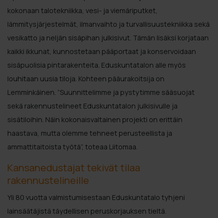
kokonaan talotekniikka, vesi- ja viemäriputket,
lämmitysjärjestelmät, ilmanvaihto ja turvallisuustekniikka sekä
vesikatto ja neljän sisäpihan julkisivut. Tämän lisäksi korjataan
kaikki ikkunat, kunnostetaan pääportaat ja konservoidaan
sisäpuolisia pintarakenteita. Eduskuntatalon alle myös
louhitaan uusia tiloja. Kohteen pääurakoitsija on
Lemminkäinen. ”Suunnittelimme ja pystytimme sääsuojat
sekä rakennustelineet Eduskuntatalon julkisivulle ja
sisätiloihin. Näin kokonaisvaltainen projekti on erittäin
haastava, mutta olemme tehneet perusteellista ja
ammattitaitoista työtä”, toteaa Liitomaa.
Kansanedustajat tekivät tilaa
rakennustelineille
Yli 80 vuotta valmistumisestaan Eduskuntatalo tyhjeni
lainsäätäjistä täydellisen peruskorjauksen tieltä.