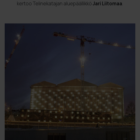
kertoo Telinekatajan aluepäällikkö
Jari Liitomaa
.