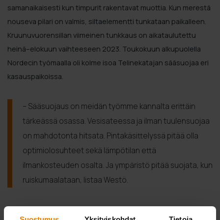
samanaikaisesti kun timpurit rakentavat muottia. Kun merestä
nouseva pilari on valmis, siltaelementti tunkataan paikalleen.
Kruunuvuorensillan viimeinen tunkkaus on aikataulutettu
heinä–elokuun vaihteeseen 2023. Toukokuun alkupuolella
Nordecin työmaalla oli kolme isoa Telinekatajan sääsuojaa eri
kasauspaikoissa.
– Sääsuojaus on meidän työmme kannalta erittäin
tärkeässä osassa. Vesisateessa ja ilman tuulensuojaa
on mahdotonta hitsata. Pintakäsittelyssä pitää olla
optimiolosuhteet sekä lämpötilan että
ilmankosteuden osalta. Ja ympäristö pitää suojata, kun
ruiskumaalataan, listaa Westö.
Suostumus
Yksityiskohdat
Tietoja