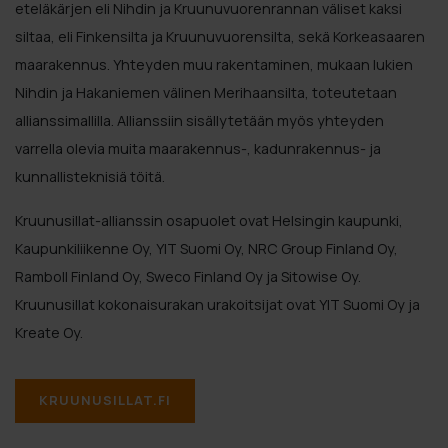
eteläkärjen eli Nihdin ja Kruunuvuorenrannan väliset kaksi
siltaa, eli Finkensilta ja Kruunuvuorensilta, sekä Korkeasaaren
maarakennus. Yhteyden muu rakentaminen, mukaan lukien
Nihdin ja Hakaniemen välinen Merihaansilta, toteutetaan
allianssimallilla. Allianssiin sisällytetään myös yhteyden
varrella olevia muita maarakennus-, kadunrakennus- ja
kunnallisteknisiä töitä.
Kruunusillat-allianssin osapuolet ovat Helsingin kaupunki,
Kaupunkiliikenne Oy, YIT Suomi Oy, NRC Group Finland Oy,
Ramboll Finland Oy, Sweco Finland Oy ja Sitowise Oy.
Kruunusillat kokonaisurakan urakoitsijat ovat YIT Suomi Oy ja
Kreate Oy.
KRUUNUSILLAT.FI