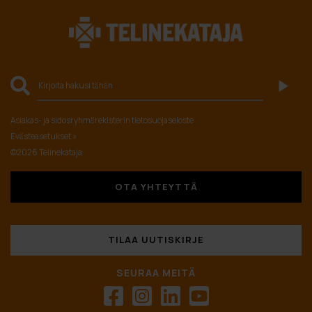
Asiakas- ja sidosryhmärekisterin tietosuojaseloste
Evästeasetukset »
©2026 Telinekataja
OTA YHTEYTTÄ
TILAA UUTISKIRJE
SEURAA MEITÄ