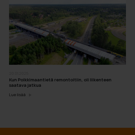
20.01.2025
Kun Poikkimaantietä remontoitiin, oli liikenteen
saatava jatkua
Lue lisää