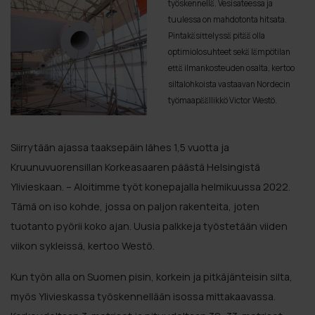
työskennellä. Vesisateessa ja
tuulessa on mahdotonta hitsata.
Pintakäsittelyssä pitää olla
optimiolosuhteet sekä lämpötilan
että ilmankosteuden osalta, kertoo
siltalohkoista vastaavan Nordecin
työmaapäällikkö Victor Westö.
Siirrytään ajassa taaksepäin lähes 1,5 vuotta ja
Kruunuvuorensillan Korkeasaaren päästä Helsingistä
Ylivieskaan. – Aloitimme työt konepajalla helmikuussa 2022.
Tämä on iso kohde, jossa on paljon rakenteita, joten
tuotanto pyörii koko ajan. Uusia palkkeja työstetään viiden
viikon sykleissä, kertoo Westö.
Kun työn alla on Suomen pisin, korkein ja pitkäjänteisin silta,
myös Ylivieskassa työskennellään isossa mittakaavassa.