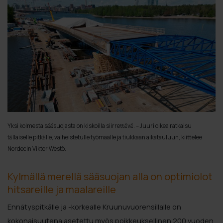
Yksi kolmesta sääsuojasta on kiskoilla siirrettävä. – Juuri oikea ratkaisu
tällaiselle pitkälle, vaiheistetulle työmaalle ja tiukkaan aikatauluun, kiittelee
Nordecin Viktor Westö.
Kylmällä merellä sääsuojan alla on optimiolot
hitsareille ja maalareille
Ennätyspitkälle ja -korkealle Kruunuvuorensillalle on
kokonaisuutena asetettu myös poikkeuksellinen 200 vuoden