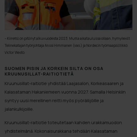
– Kiirettä on pitänyt alkuvuodesta 2023. Mutta aikataulussa ollaan, hymyilevät
Telinekatajan työnjohtaja Anssi Himmanen (vas.) ja Nordecin työmaapäällikkö
Victor Westö.
SUOMEN PISIN JA KORKEIN SILTA ON OSA
KRUUNUSILLAT-RAITIOTIETÄ
Kruunusillat-raitiotie yhdistää Laajasalon, Korkeasaaren ja
Kalasataman Hakaniemeen vuonna 2027. Samalla Helsinkiin
syntyy uusi merellinen reitti myös pyöräilijöille ja
jalankulkijoille.
Kruunusillat-raitiotie toteutetaan kahden urakkamuodon
yhdistelmänä. Kokonaisurakkana tehdään Kalasataman