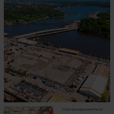
– Ilman sääsuojaa me emme voi