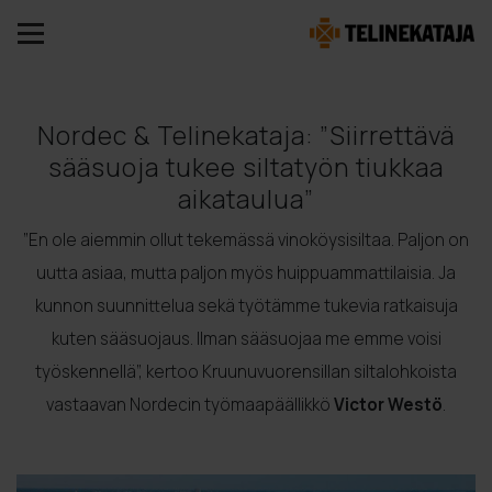
Nordec & Telinekataja: ”Siirrettävä
sääsuoja tukee siltatyön tiukkaa
aikataulua”
”En ole aiemmin ollut tekemässä vinoköysisiltaa. Paljon on
uutta asiaa, mutta paljon myös huippuammattilaisia. Ja
kunnon suunnittelua sekä työtämme tukevia ratkaisuja
kuten sääsuojaus. Ilman sääsuojaa me emme voisi
työskennellä”, kertoo Kruunuvuorensillan siltalohkoista
vastaavan Nordecin työmaapäällikkö
Victor Westö
.