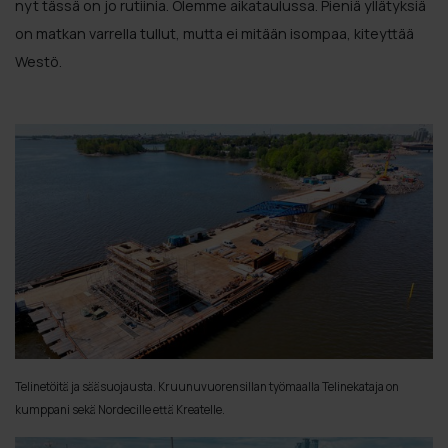
nyt tässä on jo rutiinia. Olemme aikataulussa. Pieniä yllätyksiä
on matkan varrella tullut, mutta ei mitään isompaa, kiteyttää
Westö.
Telinetöitä ja sääsuojausta. Kruunuvuorensillan työmaalla Telinekataja on
kumppani sekä Nordecille että Kreatelle.