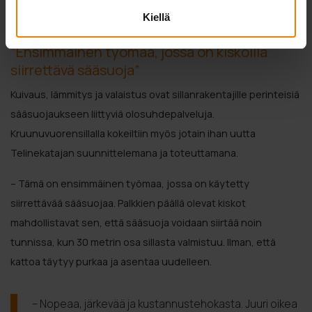
Telinekataja tuki kolmella sääsuojalla Nordecin töitä ja tiukkaa aikataulua.
Kiellä
”Ensimmäinen työmaa, jossa on kiskoilla
siirrettävä sääsuoja”
Kuivaus, lämmitys ja valaistus ovat sillanrakentajille perinteisiä
sääsuojaukseen liittyviä olosuhdepalveluja.
Kruunuvuorensillalla kokeiltiin myös jotain ihan uutta
Telinekatajan suunnittelemana ja toteuttamana.
– Tämä on ensimmäinen työmaa, jossa on käytetty
siirrettävää sääsuojaa. Palkkien päällä olevat kiskot
mahdollistavat sen, että sääsuoja voidaan siirtää noin
tunnissa, kun 30 metrin osa sillasta valmistuu. Ilman, että
kattoa täytyy purkaa ja asentaa uudelleen.
– Nopeaa, järkevää ja kustannustehokasta. Juuri oikea