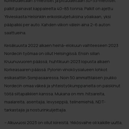
Korkeudeltaan 3-metriset ja pituudeltaan 30–33-metriset
palkit painavat kappaleelta 40–85 tonnia. Palkit on ajettu
Ylivieskasta Helsinkiin erikoiskuljetuksina yöaikaan, yksi
pääpalkki per auto. Kahden viikon välein aina 2–6 auton
saattueina.
Kesäkuusta 2022 alkaen heinä–elokuun vaihteeseen 2023
Nordecin työmaa on ollut Helsingissä. Ensin sillan
Kruunuvuoren päässä, huhtikuun 2023 lopusta alkaen
Korkeasaaren päässä. Pylonin vinoköysialueen lohkot
esikasattiin Sompasaaressa. Noin 50 ammattilaisen joukko
Nordecin omaa väkeä ja yhteistyökumppaneita on paiskinut
töitä siltapalkkien kanssa. Mukana on mm. hitsareita,
maalareita, asentajia, levyseppiä, telinemiehiä, NDT-
tarkastajia ja nosturinkuljettajia.
– Alkuvuosi 2023 on ollut kiireistä. Ykkösvaihe oli kaikille uutta,