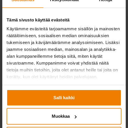
Tämä sivusto käyttää evästeitä
Käytämme evästeitä tarjoamamme sisällön ja mainosten
räätälöimiseen, sosiaalisen median ominaisuuksien
tukemiseen ja kävijämäärämme analysoimiseen. Lisäksi
jaamme sosiaalisen median, mainosalan ja analytiikka-
alan kumppaneillemme tietoja siitä, miten käytät
sivustoamme. Kumppanimme voivat yhdistää näitä
tietoja muihin tietoihin, joita olet antanut heille tai joita on
kerätty, kun olet käyttänyt heidän palvelujaan.
Salli kaikki
Muokkaa
Toukokuussa 2023 Suomen pisimmän ja korkeimman sillan työmaalla