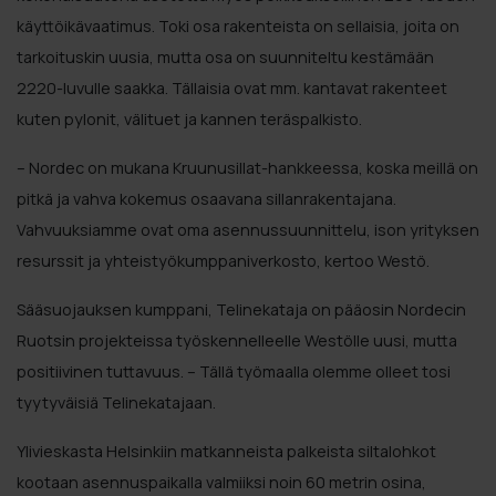
käyttöikävaatimus. Toki osa rakenteista on sellaisia, joita on
tarkoituskin uusia, mutta osa on suunniteltu kestämään
2220-luvulle saakka. Tällaisia ovat mm. kantavat rakenteet
kuten pylonit, välituet ja kannen teräspalkisto.
– Nordec on mukana Kruunusillat-hankkeessa, koska meillä on
pitkä ja vahva kokemus osaavana sillanrakentajana.
Vahvuuksiamme ovat oma asennussuunnittelu, ison yrityksen
resurssit ja yhteistyökumppaniverkosto, kertoo Westö.
Sääsuojauksen kumppani, Telinekataja on pääosin Nordecin
Ruotsin projekteissa työskennelleelle Westölle uusi, mutta
positiivinen tuttavuus. – Tällä työmaalla olemme olleet tosi
tyytyväisiä Telinekatajaan.
Ylivieskasta Helsinkiin matkanneista palkeista siltalohkot
kootaan asennuspaikalla valmiiksi noin 60 metrin osina,