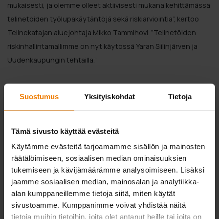
mukaisesti, ja olemme olleet aktiivisesti mukana kehittämässä
telinetöiden työlupakäytäntöjä sekä riskiarviointia”, kertoo
Telinekatajan aluejohtaja Mikko Tammihovi. ”Telinetöiden
riskinhallintamallimme on nyt käytössä Yaran Siilinjärven ja
Uudenkaupungin tehtailla.”
Kehittymistä arvioidaan perusteellisesti
Suostumus
Yksityiskohdat
Tietoja
Telinetyötarve arvioidaan tuotantolaitoksilla viikko kerrallaan,
ja joka vuosi suoritettavien huoltoseisokkien aikana
Tämä sivusto käyttää evästeitä
miesvahvuus kasvaa Siilinjärvellä jopa 40
Käytämme evästeitä tarjoamamme sisällön ja mainosten
telineammattilaiseen.
räätälöimiseen, sosiaalisen median ominaisuuksien
tukemiseen ja kävijämäärämme analysoimiseen. Lisäksi
”Huoltoseisokit ja investointityöt ovat sujuneet
jaamme sosiaalisen median, mainosalan ja analytiikka-
suunnitelmien mukaan. Investoinneilla olemme parantaneet
alan kumppaneillemme tietoja siitä, miten käytät
luotettavuutta ja turvallisuutta sekä uudistaneet
sivustoamme. Kumppanimme voivat yhdistää näitä
tehdasympäristömme laitteita ja kasvattaneet tuotantoa.
tietoja muihin tietoihin, joita olet antanut heille tai joita on