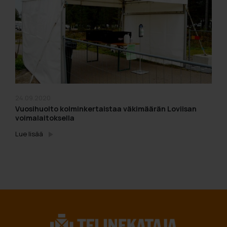
24.09.2020
Vuosihuolto kolminkertaistaa väkimäärän Loviisan
voimalaitoksella
Lue lisää