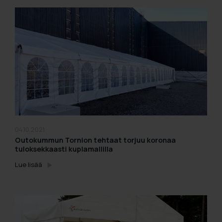
04.10.2021
Outokummun Tornion tehtaat torjuu koronaa
tuloksekkaasti kuplamallilla
Lue lisää