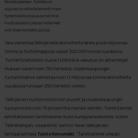
telinetarpeeseen. Työnteko on
sujuvaa turvallisilta telineiltä myös
tuotantolaitoksissa ja esimerkiksi
huoltoseisokin tullessa lisätelineet
ovat yhden kontaktin päässä.
Yara valmistaa Siilinjärvellä lannoitteita lähes puoli miljoonaa
tonnia ja fosforihappoja vajaat 300.000 tonnia vuodessa.
Tuotantolaitoksen suora työllistävä vaikutus on alihankkijat
mukaan lukien noin 750 henkilöä. Uudenkaupungin
tuotantolaitos valmistaa noin 1,1 miljoonaa tonnia lannoitteita
vuodessa runsaan 250 henkilön voimin.
”Siilinjärven tuotannosta noin puolet ja Uudenkaupungin
tuotannosta noin 75 prosenttia menee vientiin. Toimintamme
kehittämiseen tarvitsemme myös kumppaneidemme, kuten
Telinekatajan, osaamista”, kertoo Yaran Siilinjärven
tehtaanjohtaja
Taisto Koivumäki
. ”Tarvitsemme ympäri