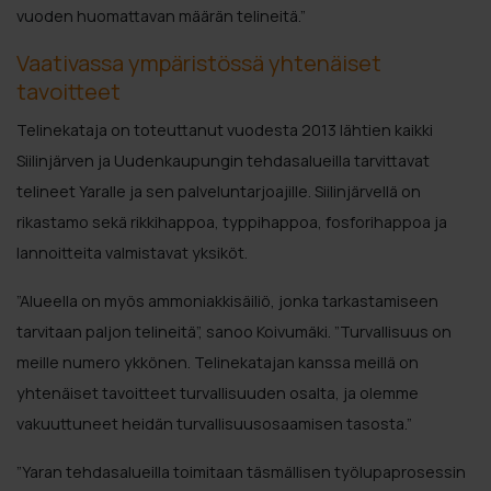
vuoden huomattavan määrän telineitä.”
Vaativassa ympäristössä yhtenäiset
tavoitteet
Telinekataja on toteuttanut vuodesta 2013 lähtien kaikki
Siilinjärven ja Uudenkaupungin tehdasalueilla tarvittavat
telineet Yaralle ja sen palveluntarjoajille. Siilinjärvellä on
rikastamo sekä rikkihappoa, typpihappoa, fosforihappoa ja
lannoitteita valmistavat yksiköt.
”Alueella on myös ammoniakkisäiliö, jonka tarkastamiseen
tarvitaan paljon telineitä”, sanoo Koivumäki. ”Turvallisuus on
meille numero ykkönen. Telinekatajan kanssa meillä on
yhtenäiset tavoitteet turvallisuuden osalta, ja olemme
vakuuttuneet heidän turvallisuusosaamisen tasosta.”
”Yaran tehdasalueilla toimitaan täsmällisen työlupaprosessin